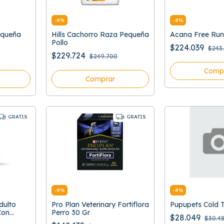
-
8
%
-
8
%
equeña
Hills Cachorro Raza Pequeña
Acana Free Run
Pollo
$224.039
$243
$229.724
$249.700
Comp
Comprar
GRATIS
GRATIS
-
8
%
-
8
%
dulto
Pro Plan Veterinary Fortiflora
Pupupets Cold T
Con
Perro 30 Gr
$28.049
$30.4