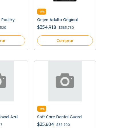
-
8
%
 Poultry
Orijen Adulto Original
$354.918
.520
$385.780
rar
Comprar
-
8
%
owel Azul
Soft Care Dental Guard
$35.604
87
$38.700