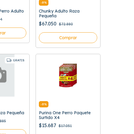
-
8
%
erro Adulto
Chunky Adulto Raza
Pequeña
34
$67.050
$72.880
rar
Comprar
GRATIS
-
8
%
Raza Pequeña
Purina One Perro Paquete
Surtido X4
885
$15.687
$17.051