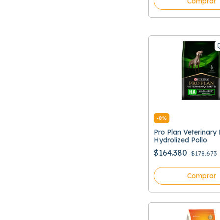
Comprar
-
8
%
Pro Plan Veterinary
Hydrolized Pollo
$164.380
$178.673
Comprar