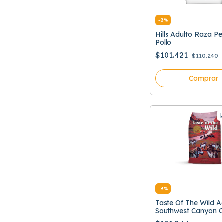
-
8
%
Hills Adulto Raza P
Pollo
$101.421
$110.240
Comprar
-
8
%
Taste Of The Wild A
Southwest Canyon 
Jabali