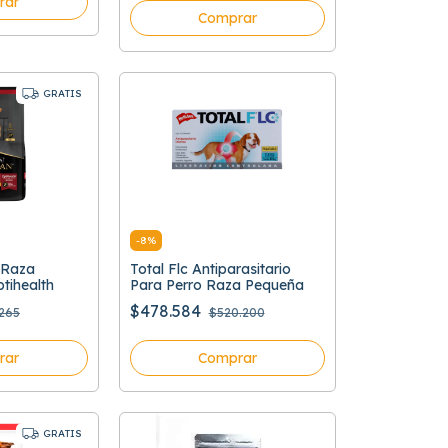
rar
Comprar
GRATIS
-
8
%
 Raza
Total Flc Antiparasitario
tihealth
Para Perro Raza Pequeña
$478.584
.265
$520.200
rar
Comprar
GRATIS