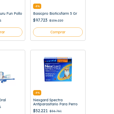
-
8
%
uru Fun Pollo
Basicpro Bioticsfarm 5 Gr
$97.723
1
$106.220
rar
Comprar
-
8
%
Oral
Nexgard Spectra
Antiparasitario Para Perro
5
$52.221
$56.761