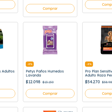
Comp
Comprar
-
8
%
-
8
%
s Adultos
Petys Paños Humedos
Pro Plan Sensiti
Lavanda
Adulto Raza Pe
Optiderma
$12.098
$54.270
$13.150
$58.9
Comprar
Comp