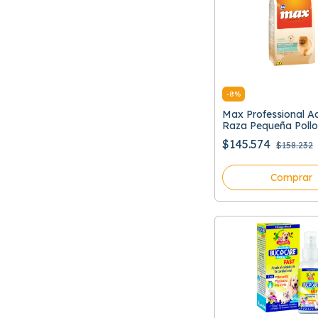
-
8
%
Max Professional A
Raza Pequeña Pollo
$145.574
$158.232
Comprar