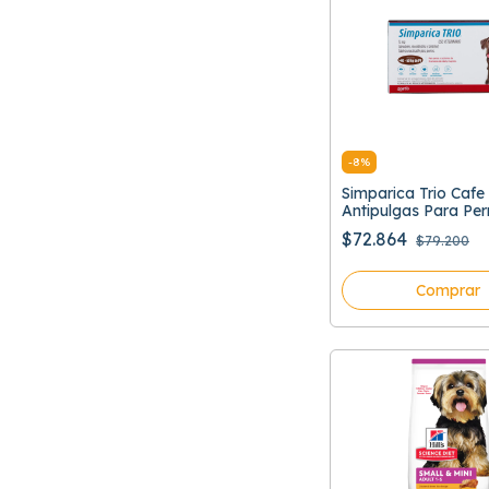
-
8
%
Simparica Trio Cafe
Antipulgas Para Per
40 A 60 Kg
$72.864
$79.200
Comprar