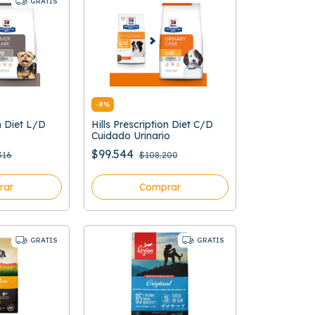
GRATIS
-
8
%
on Diet L/D
Hills Prescription Diet C/D
Cuidado Urinario
$99.544
316
$108.200
rar
Comprar
GRATIS
GRATIS