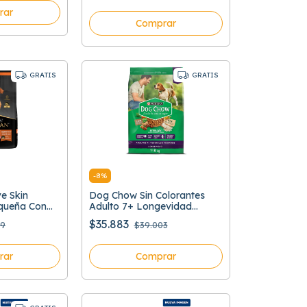
rar
Comprar
GRATIS
GRATIS
-
8
%
ve Skin
Dog Chow Sin Colorantes
queña Con
Adulto 7+ Longevidad
Todos Los Tamaños
$35.883
89
$39.003
rar
Comprar