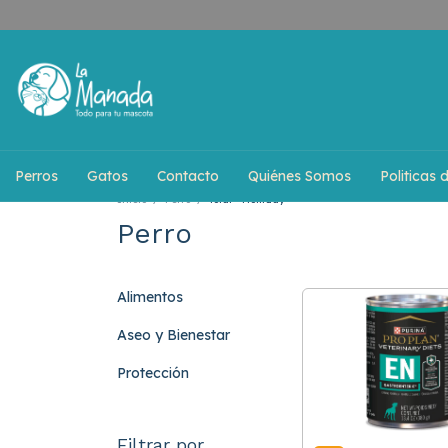
Perros
Gatos
Contacto
Quiénes Somos
Politicas 
Inicio
/
Perro
/
Total - Holliday
Perro
Alimentos
Aseo y Bienestar
Protección
Filtrar por