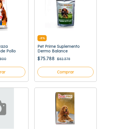
-
8
%
Raza
Pet Prime Suplemento
de Pollo
Dermo Balance
$75.788
.800
$82.378
rar
Comprar