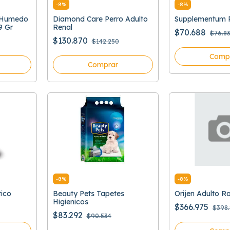
-
8
%
-
8
%
y Humedo
Diamond Care Perro Adulto
Supplementum P
9 Gr
Renal
$70.688
$76.8
$130.870
$142.250
Comp
Comprar
-
8
%
-
8
%
tico
Beauty Pets Tapetes
Orijen Adulto 
Higienicos
$366.975
$398.
$83.292
$90.534