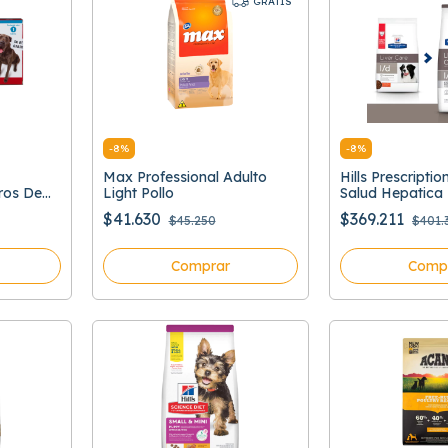
GRATIS
-
8
%
-
8
%
Max Professional Adulto
Hills Prescripti
ros De
Light Pollo
Salud Hepatica
$41.630
$369.211
$45.250
$401.
Comprar
Comp