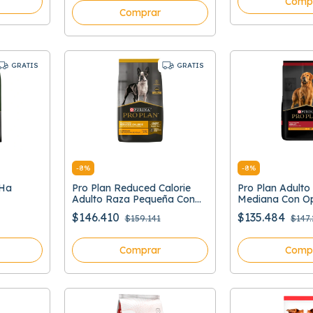
Comp
Comprar
GRATIS
GRATIS
-
8
%
-
8
%
 Ha
Pro Plan Reduced Calorie
Pro Plan Adulto
Adulto Raza Pequeña Con
Mediana Con Op
Optifit
$146.410
$135.484
$159.141
$147
Comprar
Comp