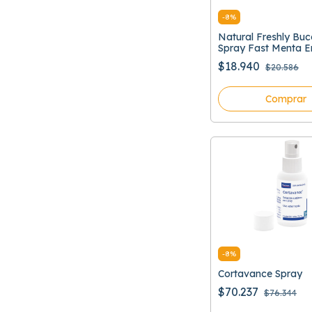
-
8
%
Natural Freshly Bu
Spray Fast Menta E
Bucal
$18.940
$20.586
Comprar
-
8
%
Cortavance Spray
$70.237
$76.344