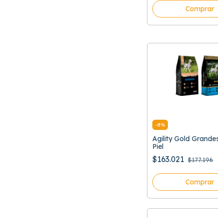
Comprar
-
8
%
Agility Gold Grande
Piel
$163.021
$177.196
Comprar