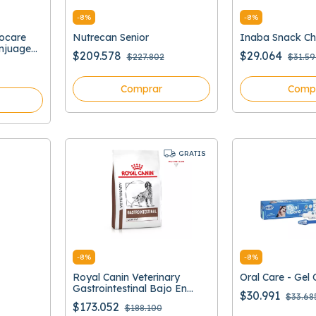
-
8
%
-
8
%
cocare
Nutrecan Senior
Inaba Snack Ch
njuage
$209.578
$29.064
$227.802
$31.59
Comprar
Comp
GRATIS
-
8
%
-
8
%
Royal Canin Veterinary
Oral Care - Gel 
Gastrointestinal Bajo En
$30.991
$33.68
Grasa
$173.052
$188.100