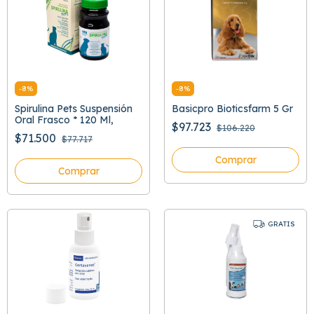
-
8
%
-
8
%
Spirulina Pets Suspensión
Basicpro Bioticsfarm 5 Gr
Oral Frasco * 120 Ml,
$97.723
$106.220
$71.500
$77.717
Comprar
Comprar
GRATIS