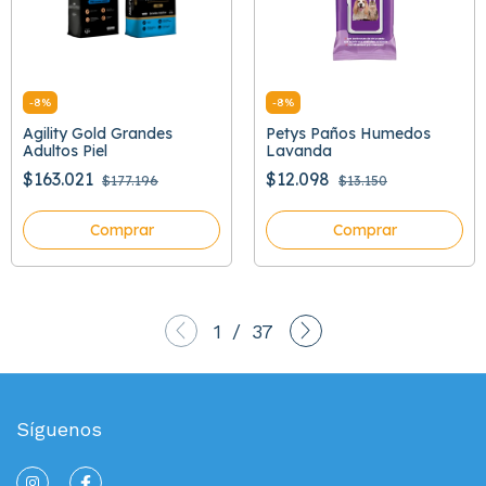
-
8
%
-
8
%
Agility Gold Grandes
Petys Paños Humedos
Adultos Piel
Lavanda
$163.021
$12.098
$177.196
$13.150
Comprar
Comprar
1
/
37
Síguenos