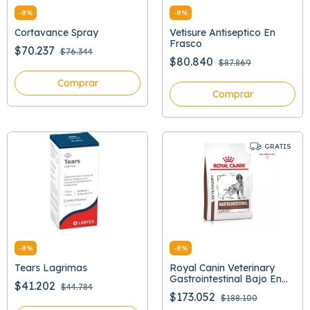
-
8
%
-
8
%
Cortavance Spray
Vetisure Antiseptico En
Frasco
$70.237
$76.344
$80.840
$87.869
Comprar
Comprar
GRATIS
-
8
%
-
8
%
Tears Lagrimas
Royal Canin Veterinary
Gastrointestinal Bajo En
$41.202
$44.784
Grasa
$173.052
$188.100