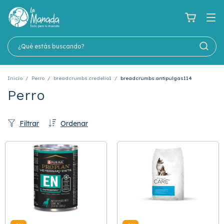
Inicio
/
Perro
/
breadcrumbs.credelio1
/
breadcrumbs.antipulgas114
Perro
Filtrar
Ordenar