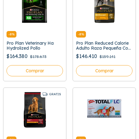
-
8
%
-
8
%
Pro Plan Veterinary Ha
Pro Plan Reduced Calorie
Hydrolized Pollo
Adulto Raza Pequeña Con
Optifit
$164.380
$146.410
$178.673
$159.141
Comprar
Comprar
GRATIS