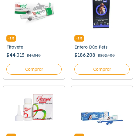
-
8
%
-
8
%
Fitovete
Entero Dúo Pets
$44.013
$186.208
$47.840
$202.400
Comprar
Comprar