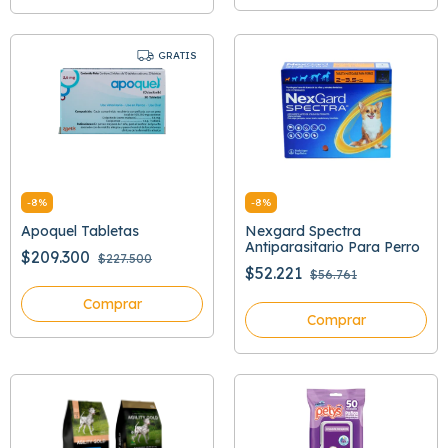
GRATIS
-
8
%
-
8
%
Apoquel Tabletas
Nexgard Spectra
Antiparasitario Para Perro
$209.300
$227.500
$52.221
$56.761
Comprar
Comprar