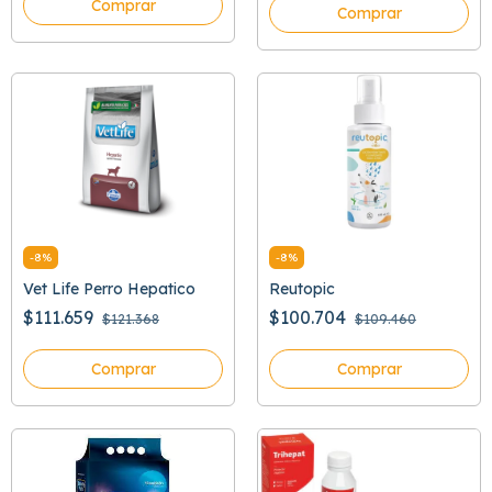
Comprar
Comprar
-
8
%
-
8
%
Vet Life Perro Hepatico
Reutopic
$111.659
$100.704
$121.368
$109.460
Comprar
Comprar