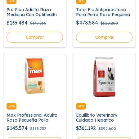
-
8
%
-
8
%
Pro Plan Adulto Raza
Total Flc Antiparasitario
Mediana Con Optihealth
Para Perro Raza Pequeña
$135.484
$478.584
$147.265
$520.200
Comprar
Comprar
-
8
%
-
8
%
Max Professional Adulto
Equilibrio Veterinary
Raza Pequeña Pollo
Cuidado Hepatico
$145.574
$361.192
$158.232
$392.600