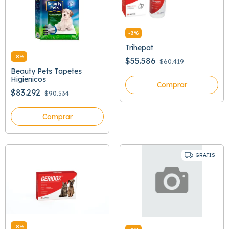
-
8
%
Trihepat
-
8
%
$55.586
$60.419
Beauty Pets Tapetes
Higienicos
Comprar
$83.292
$90.534
Comprar
GRATIS
-
8
%