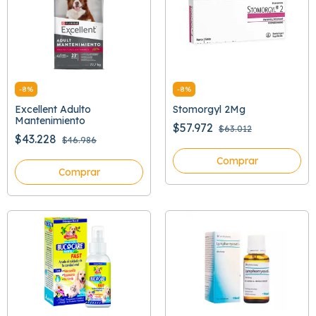
-
8
%
-
8
%
Excellent Adulto
Stomorgyl 2Mg
Mantenimiento
$57.972
$63.012
$43.228
$46.986
Comprar
Comprar