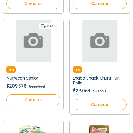
Comprar
Comprar
GRATIS
-
8
%
-
8
%
Nutrecan Senior
Inaba Snack Churu Fun
Pollo
$209.578
$227.802
$29.064
$31.591
Comprar
Comprar