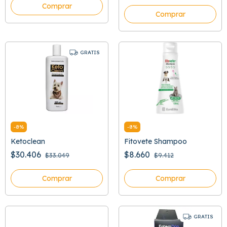
Comprar
Comprar
GRATIS
-
8
%
-
8
%
Ketoclean
Fitovete Shampoo
$30.406
$8.660
$33.049
$9.412
Comprar
Comprar
GRATIS