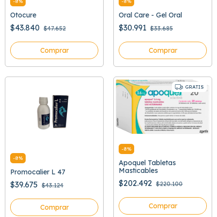
-
8
%
-
8
%
Otocure
Oral Care - Gel Oral
$43.840
$30.991
$47.652
$33.685
Comprar
Comprar
GRATIS
-
8
%
-
8
%
Apoquel Tabletas
Masticables
Promocalier L 47
$202.492
$39.675
$220.100
$43.124
Comprar
Comprar