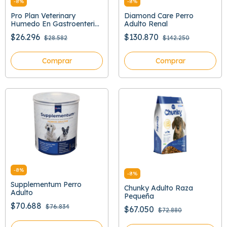
-
8
%
-
8
%
Pro Plan Veterinary
Diamond Care Perro
Humedo En Gastroenteric
Adulto Renal
379 Gr
$26.296
$130.870
$28.582
$142.250
Comprar
Comprar
-
8
%
-
8
%
Supplementum Perro
Chunky Adulto Raza
Adulto
Pequeña
$70.688
$76.834
$67.050
$72.880