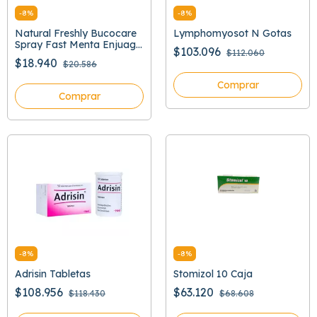
-
8
%
-
8
%
Natural Freshly Bucocare
Lymphomyosot N Gotas
Spray Fast Menta Enjuage
$103.096
$112.060
Bucal
$18.940
$20.586
Comprar
Comprar
-
8
%
-
8
%
Adrisin Tabletas
Stomizol 10 Caja
$108.956
$63.120
$118.430
$68.608