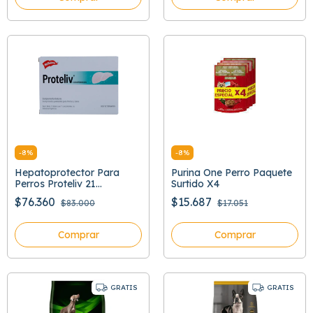
-
8
%
-
8
%
Hepatoprotector Para
Purina One Perro Paquete
Perros Proteliv 21
Surtido X4
Comprimidos
$76.360
$15.687
$83.000
$17.051
Comprar
Comprar
GRATIS
GRATIS