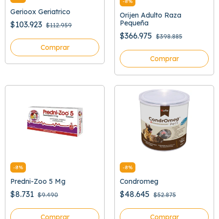
-
8
%
Gerioox Geriatrico
Orijen Adulto Raza
Pequeña
$103.923
$112.959
$366.975
$398.885
Comprar
Comprar
-
8
%
-
8
%
Predni-Zoo 5 Mg
Condromeg
$8.731
$48.645
$9.490
$52.875
Comprar
Comprar