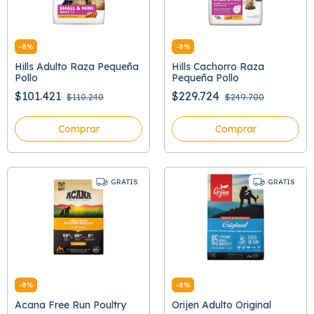
-
8
%
-
8
%
Hills Adulto Raza Pequeña
Hills Cachorro Raza
Pollo
Pequeña Pollo
$101.421
$229.724
$110.240
$249.700
Comprar
Comprar
GRATIS
GRATIS
-
8
%
-
8
%
Acana Free Run Poultry
Orijen Adulto Original