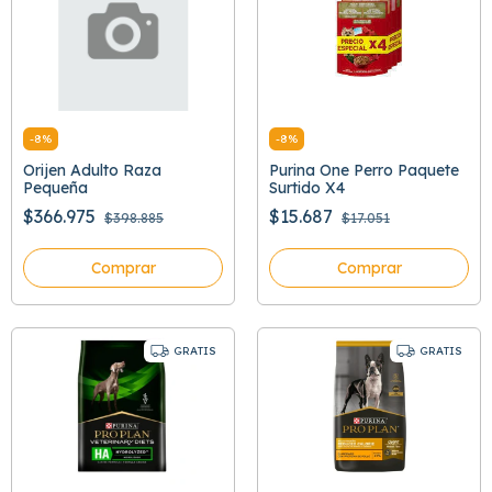
-
8
%
-
8
%
Orijen Adulto Raza
Purina One Perro Paquete
Pequeña
Surtido X4
$366.975
$15.687
$398.885
$17.051
Comprar
Comprar
GRATIS
GRATIS