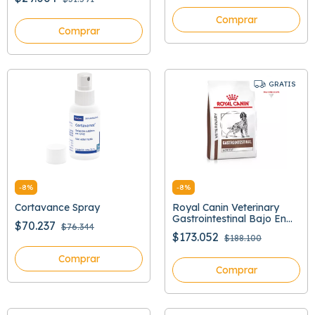
Comprar
Comprar
GRATIS
-
8
%
-
8
%
Cortavance Spray
Royal Canin Veterinary
Gastrointestinal Bajo En
$70.237
$76.344
Grasa
$173.052
$188.100
Comprar
Comprar