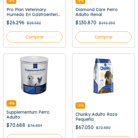
-
8
%
-
8
%
Pro Plan Veterinary
Diamond Care Perro
Humedo En Gastroenteric
Adulto Renal
379 Gr
$26.296
$130.870
$28.582
$142.250
Comprar
Comprar
-
8
%
-
8
%
Supplementum Perro
Chunky Adulto Raza
Adulto
Pequeña
$70.688
$76.834
$67.050
$72.880