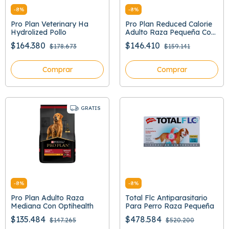
-
8
%
-
8
%
Pro Plan Veterinary Ha
Pro Plan Reduced Calorie
Hydrolized Pollo
Adulto Raza Pequeña Con
Optifit
$164.380
$146.410
$178.673
$159.141
Comprar
Comprar
GRATIS
-
8
%
-
8
%
Pro Plan Adulto Raza
Total Flc Antiparasitario
Mediana Con Optihealth
Para Perro Raza Pequeña
$135.484
$478.584
$147.265
$520.200