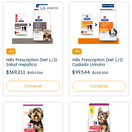
GRATIS
-
8
%
-
8
%
Hills Prescription Diet L/D
Hills Prescription Diet C/D
Salud Hepatica
Cuidado Urinario
$369.211
$99.544
$401.316
$108.200
Comprar
Comprar