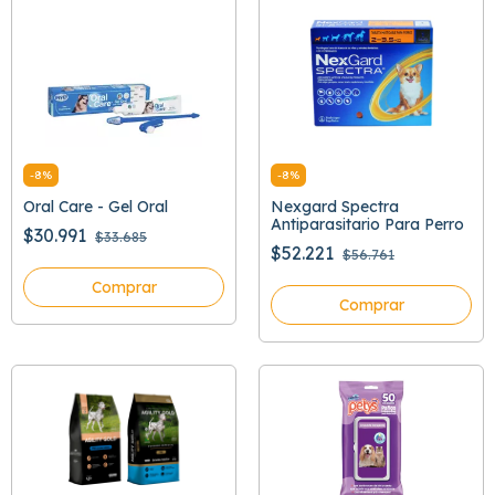
-
8
%
-
8
%
Oral Care - Gel Oral
Nexgard Spectra
Antiparasitario Para Perro
$30.991
$33.685
$52.221
$56.761
Comprar
Comprar