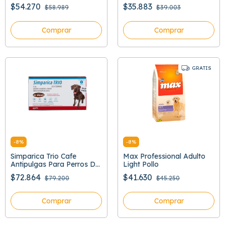
Optiderma
Todos Los Tamaños
$54.270
$35.883
$58.989
$39.003
Comprar
Comprar
GRATIS
-
8
%
-
8
%
Simparica Trio Cafe
Max Professional Adulto
Antipulgas Para Perros De
Light Pollo
40 A 60 Kg
$72.864
$41.630
$79.200
$45.250
Comprar
Comprar