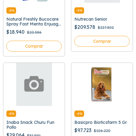
-
8
%
-
8
%
Natural Freshly Bucocare
Nutrecan Senior
Spray Fast Menta Enjuage
$209.578
$227.802
Bucal
$18.940
$20.586
Comprar
Comprar
-
8
%
-
8
%
Inaba Snack Churu Fun
Basicpro Bioticsfarm 5 Gr
Pollo
$97.723
$106.220
$29.064
$31.591