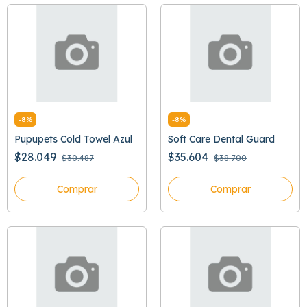
-
8
%
-
8
%
Pupupets Cold Towel Azul
Soft Care Dental Guard
$28.049
$35.604
$30.487
$38.700
Comprar
Comprar