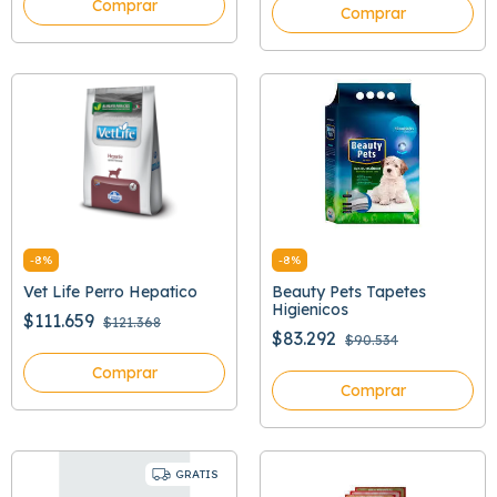
Comprar
Comprar
-
8
%
-
8
%
Vet Life Perro Hepatico
Beauty Pets Tapetes
Higienicos
$111.659
$121.368
$83.292
$90.534
Comprar
Comprar
GRATIS