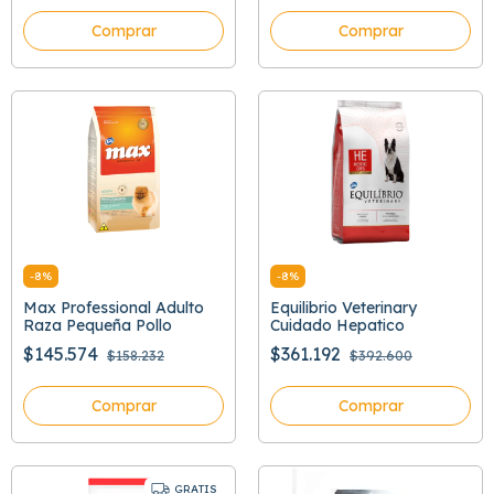
Comprar
Comprar
-
8
%
-
8
%
Max Professional Adulto
Equilibrio Veterinary
Raza Pequeña Pollo
Cuidado Hepatico
$145.574
$361.192
$158.232
$392.600
Comprar
Comprar
GRATIS