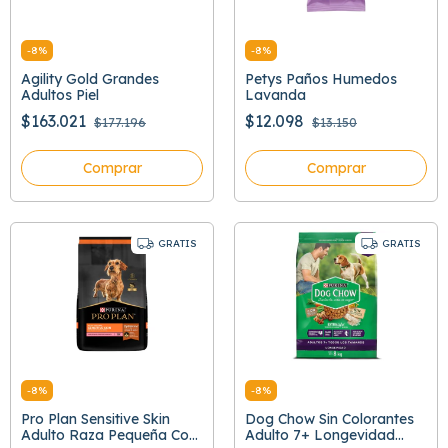
-
8
%
-
8
%
Agility Gold Grandes
Petys Paños Humedos
Adultos Piel
Lavanda
$163.021
$12.098
$177.196
$13.150
Comprar
Comprar
GRATIS
GRATIS
-
8
%
-
8
%
Pro Plan Sensitive Skin
Dog Chow Sin Colorantes
Adulto Raza Pequeña Con
Adulto 7+ Longevidad