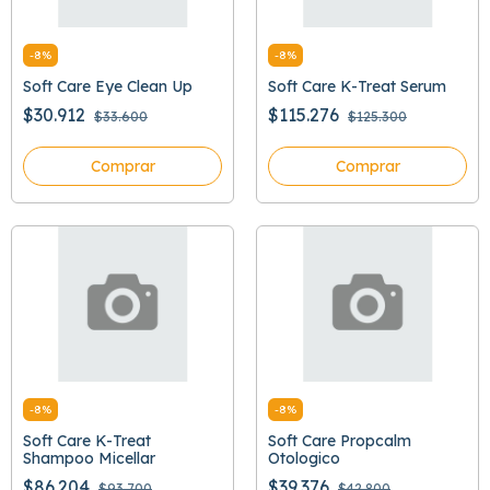
-
8
%
-
8
%
Soft Care Eye Clean Up
Soft Care K-Treat Serum
$30.912
$115.276
$33.600
$125.300
Comprar
Comprar
-
8
%
-
8
%
Soft Care K-Treat
Soft Care Propcalm
Shampoo Micellar
Otologico
$86.204
$39.376
$93.700
$42.800