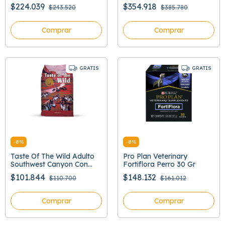
$224.039
$354.918
$243.520
$385.780
Comprar
Comprar
GRATIS
GRATIS
-
8
%
-
8
%
Taste Of The Wild Adulto
Pro Plan Veterinary
Southwest Canyon Con
Fortiflora Perro 30 Gr
Jabali
$101.844
$148.132
$110.700
$161.012
Comprar
Comprar