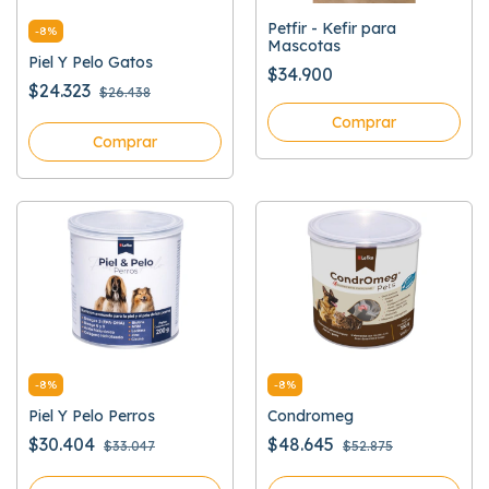
Petfir - Kefir para
-
8
%
Mascotas
Piel Y Pelo Gatos
$34.900
$24.323
$26.438
Comprar
-
8
%
-
8
%
Piel Y Pelo Perros
Condromeg
$30.404
$48.645
$33.047
$52.875