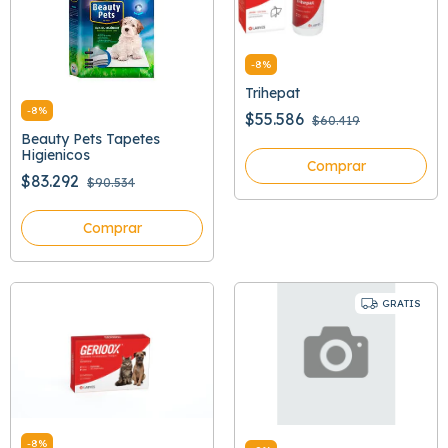
-
8
%
Trihepat
-
8
%
$55.586
$60.419
Beauty Pets Tapetes
Higienicos
Comprar
$83.292
$90.534
Comprar
GRATIS
-
8
%