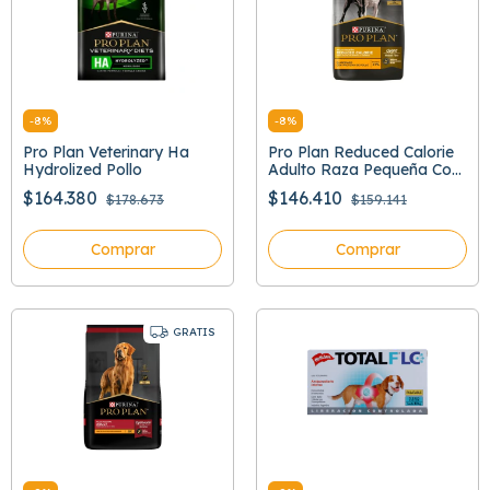
-
8
%
-
8
%
Pro Plan Veterinary Ha
Pro Plan Reduced Calorie
Hydrolized Pollo
Adulto Raza Pequeña Con
Optifit
$164.380
$146.410
$178.673
$159.141
Comprar
Comprar
GRATIS