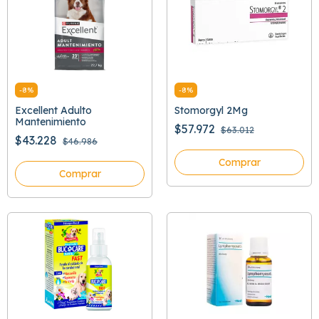
-
8
%
-
8
%
Excellent Adulto
Stomorgyl 2Mg
Mantenimiento
$57.972
$63.012
$43.228
$46.986
Comprar
Comprar