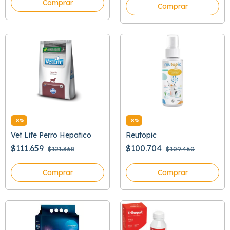
Comprar
Comprar
-
8
%
-
8
%
Vet Life Perro Hepatico
Reutopic
$111.659
$100.704
$121.368
$109.460
Comprar
Comprar