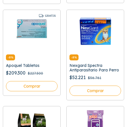
GRATIS
-
8
%
-
8
%
Apoquel Tabletas
Nexgard Spectra
Antiparasitario Para Perro
$209.300
$227.500
$52.221
$56.761
Comprar
Comprar