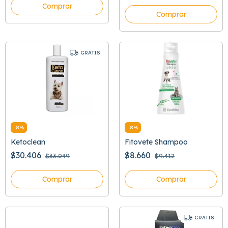
Comprar
Comprar
GRATIS
-
8
%
-
8
%
Ketoclean
Fitovete Shampoo
$30.406
$8.660
$33.049
$9.412
Comprar
Comprar
GRATIS