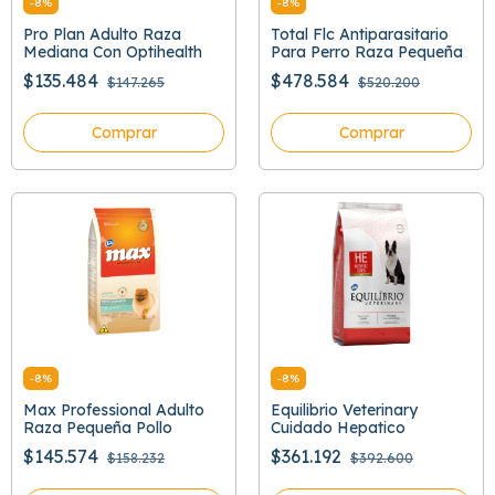
-
8
%
-
8
%
Pro Plan Adulto Raza
Total Flc Antiparasitario
Mediana Con Optihealth
Para Perro Raza Pequeña
$135.484
$478.584
$147.265
$520.200
Comprar
Comprar
-
8
%
-
8
%
Max Professional Adulto
Equilibrio Veterinary
Raza Pequeña Pollo
Cuidado Hepatico
$145.574
$361.192
$158.232
$392.600