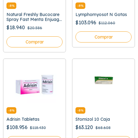
-
8
%
-
8
%
Natural Freshly Bucocare
Lymphomyosot N Gotas
Spray Fast Menta Enjuage
$103.096
$112.060
Bucal
$18.940
$20.586
Comprar
Comprar
-
8
%
-
8
%
Adrisin Tabletas
Stomizol 10 Caja
$108.956
$63.120
$118.430
$68.608