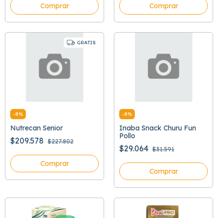
Comprar
Comprar
GRATIS
-
8
%
-
8
%
Nutrecan Senior
Inaba Snack Churu Fun
Pollo
$209.578
$227.802
$29.064
$31.591
Comprar
Comprar