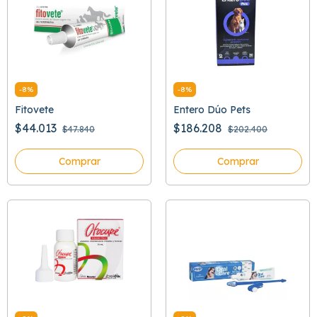
-
8
%
-
8
%
Fitovete
Entero Dúo Pets
$44.013
$186.208
$47.840
$202.400
Comprar
Comprar