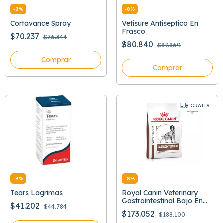
-
8
%
-
8
%
Cortavance Spray
Vetisure Antiseptico En
Frasco
$70.237
$76.344
$80.840
$87.869
Comprar
Comprar
GRATIS
-
8
%
-
8
%
Tears Lagrimas
Royal Canin Veterinary
Gastrointestinal Bajo En
$41.202
$44.784
Grasa
$173.052
$188.100