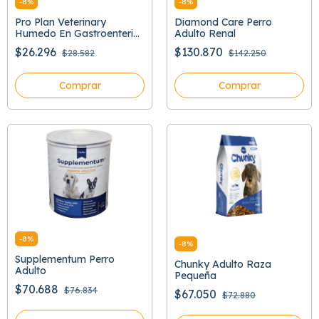
-
8
%
-
8
%
Pro Plan Veterinary
Diamond Care Perro
Humedo En Gastroenteric
Adulto Renal
379 Gr
$26.296
$130.870
$28.582
$142.250
Comprar
Comprar
-
8
%
-
8
%
Supplementum Perro
Chunky Adulto Raza
Adulto
Pequeña
$70.688
$76.834
$67.050
$72.880