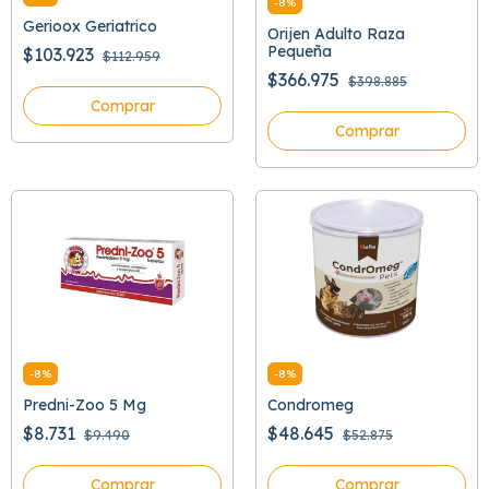
-
8
%
Gerioox Geriatrico
Orijen Adulto Raza
Pequeña
$103.923
$112.959
$366.975
$398.885
Comprar
Comprar
-
8
%
-
8
%
Predni-Zoo 5 Mg
Condromeg
$8.731
$48.645
$9.490
$52.875
Comprar
Comprar