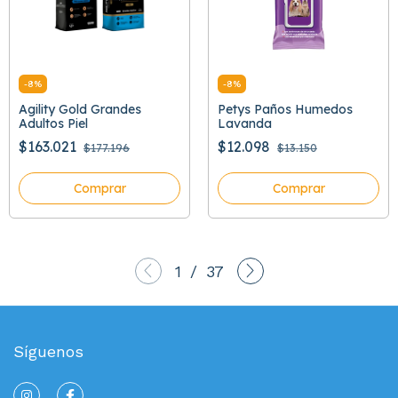
-
8
%
-
8
%
Agility Gold Grandes
Petys Paños Humedos
Adultos Piel
Lavanda
$163.021
$12.098
$177.196
$13.150
Comprar
Comprar
1
/
37
Síguenos