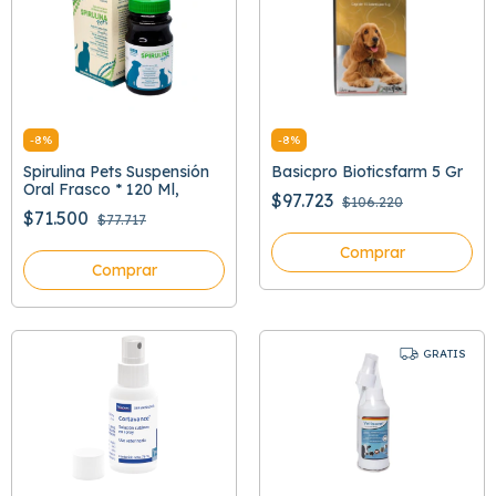
-
8
%
-
8
%
Spirulina Pets Suspensión
Basicpro Bioticsfarm 5 Gr
Oral Frasco * 120 Ml,
$97.723
$106.220
$71.500
$77.717
Comprar
Comprar
GRATIS