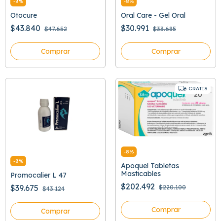
-
8
%
-
8
%
Otocure
Oral Care - Gel Oral
$43.840
$30.991
$47.652
$33.685
Comprar
Comprar
GRATIS
-
8
%
-
8
%
Apoquel Tabletas
Masticables
Promocalier L 47
$202.492
$39.675
$220.100
$43.124
Comprar
Comprar