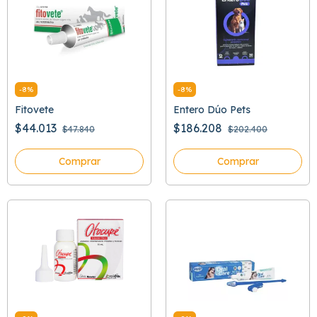
-
8
%
-
8
%
Fitovete
Entero Dúo Pets
$44.013
$186.208
$47.840
$202.400
Comprar
Comprar