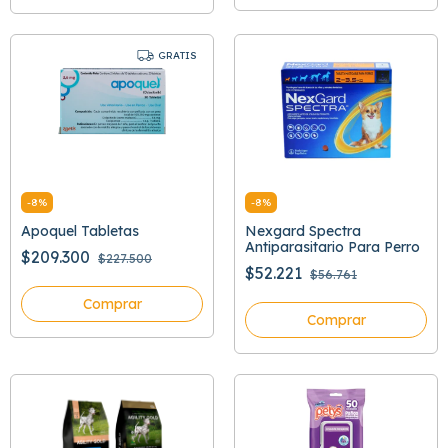
GRATIS
-
8
%
-
8
%
Apoquel Tabletas
Nexgard Spectra
Antiparasitario Para Perro
$209.300
$227.500
$52.221
$56.761
Comprar
Comprar