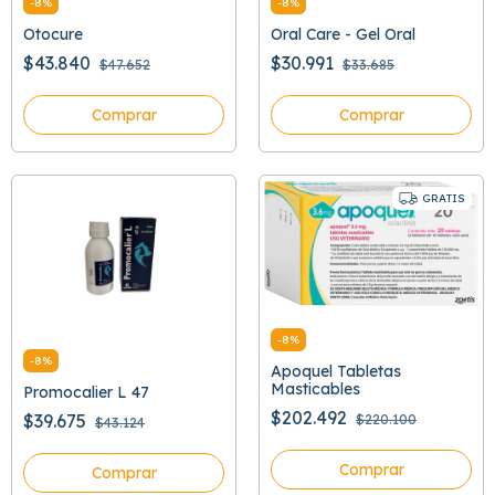
-
8
%
-
8
%
Otocure
Oral Care - Gel Oral
$43.840
$30.991
$47.652
$33.685
Comprar
Comprar
GRATIS
-
8
%
-
8
%
Apoquel Tabletas
Masticables
Promocalier L 47
$202.492
$39.675
$220.100
$43.124
Comprar
Comprar