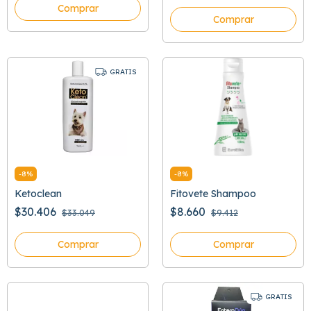
Comprar
Comprar
GRATIS
-
8
%
-
8
%
Ketoclean
Fitovete Shampoo
$30.406
$8.660
$33.049
$9.412
Comprar
Comprar
GRATIS