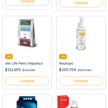
Comprar
Comprar
-
8
%
-
8
%
Vet Life Perro Hepatico
Reutopic
$111.659
$100.704
$121.368
$109.460
Comprar
Comprar