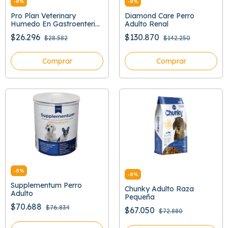
-
8
%
-
8
%
Pro Plan Veterinary
Diamond Care Perro
Humedo En Gastroenteric
Adulto Renal
379 Gr
$26.296
$130.870
$28.582
$142.250
Comprar
Comprar
-
8
%
-
8
%
Supplementum Perro
Chunky Adulto Raza
Adulto
Pequeña
$70.688
$76.834
$67.050
$72.880