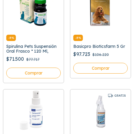
-
8
%
-
8
%
Spirulina Pets Suspensión
Basicpro Bioticsfarm 5 Gr
Oral Frasco * 120 Ml,
$97.723
$106.220
$71.500
$77.717
Comprar
Comprar
GRATIS