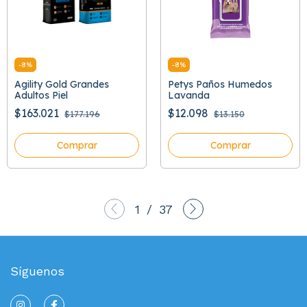
-
8
%
-
8
%
Agility Gold Grandes
Petys Paños Humedos
Adultos Piel
Lavanda
$163.021
$12.098
$177.196
$13.150
Comprar
Comprar
1
/
37
Síguenos