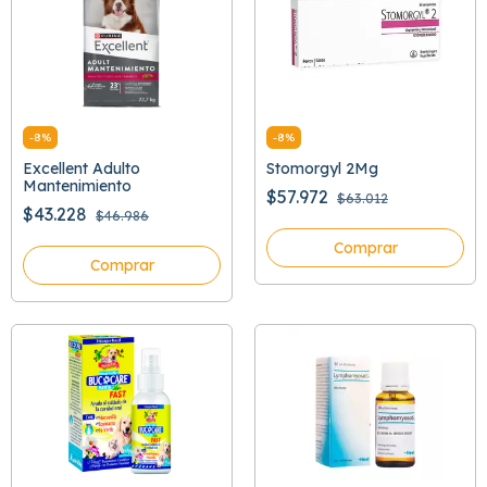
-
8
%
-
8
%
Excellent Adulto
Stomorgyl 2Mg
Mantenimiento
$57.972
$63.012
$43.228
$46.986
Comprar
Comprar