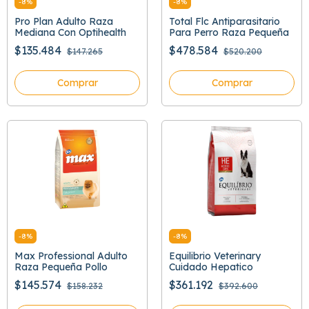
-
8
%
-
8
%
Pro Plan Adulto Raza
Total Flc Antiparasitario
Mediana Con Optihealth
Para Perro Raza Pequeña
$135.484
$478.584
$147.265
$520.200
Comprar
Comprar
-
8
%
-
8
%
Max Professional Adulto
Equilibrio Veterinary
Raza Pequeña Pollo
Cuidado Hepatico
$145.574
$361.192
$158.232
$392.600