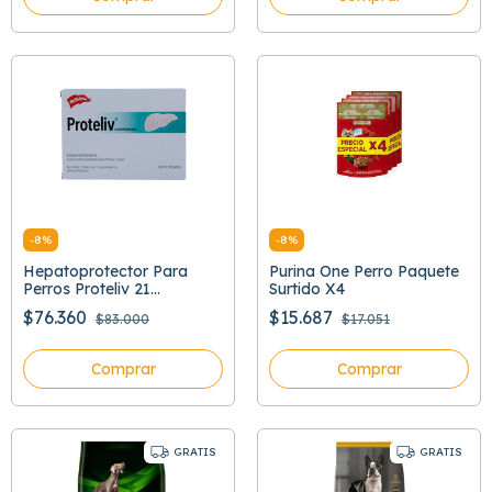
-
8
%
-
8
%
Hepatoprotector Para
Purina One Perro Paquete
Perros Proteliv 21
Surtido X4
Comprimidos
$76.360
$15.687
$83.000
$17.051
Comprar
Comprar
GRATIS
GRATIS