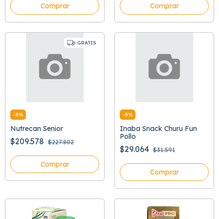
Comprar
Comprar
GRATIS
-
8
%
-
8
%
Nutrecan Senior
Inaba Snack Churu Fun
Pollo
$209.578
$227.802
$29.064
$31.591
Comprar
Comprar