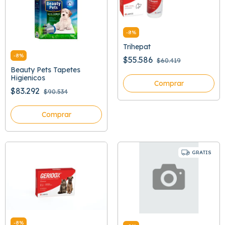
-
8
%
Trihepat
-
8
%
$55.586
$60.419
Beauty Pets Tapetes
Higienicos
Comprar
$83.292
$90.534
Comprar
GRATIS
-
8
%