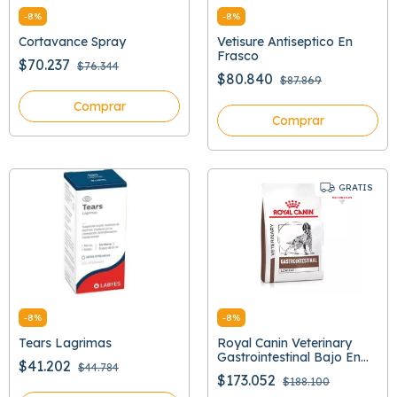
-
8
%
-
8
%
Cortavance Spray
Vetisure Antiseptico En
Frasco
$70.237
$76.344
$80.840
$87.869
Comprar
Comprar
GRATIS
-
8
%
-
8
%
Tears Lagrimas
Royal Canin Veterinary
Gastrointestinal Bajo En
$41.202
$44.784
Grasa
$173.052
$188.100