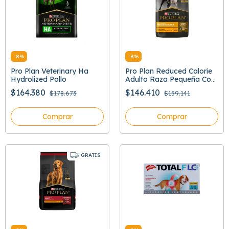
-
8
%
-
8
%
Pro Plan Veterinary Ha
Pro Plan Reduced Calorie
Hydrolized Pollo
Adulto Raza Pequeña Con
Optifit
$164.380
$146.410
$178.673
$159.141
Comprar
Comprar
GRATIS