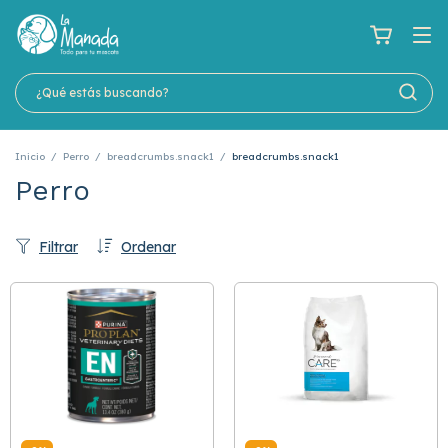
Inicio
/
Perro
/
breadcrumbs.snack1
/
breadcrumbs.snack1
Perro
Filtrar
Ordenar