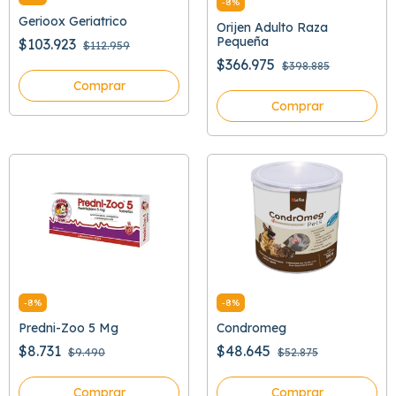
-
8
%
Gerioox Geriatrico
Orijen Adulto Raza
Pequeña
$103.923
$112.959
$366.975
$398.885
Comprar
Comprar
-
8
%
-
8
%
Predni-Zoo 5 Mg
Condromeg
$8.731
$48.645
$9.490
$52.875
Comprar
Comprar