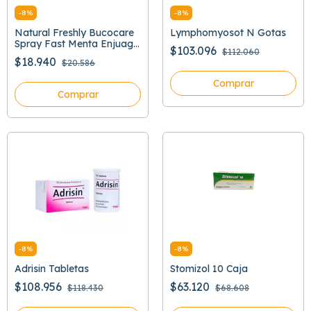
-
8
%
-
8
%
Natural Freshly Bucocare
Lymphomyosot N Gotas
Spray Fast Menta Enjuage
$103.096
$112.060
Bucal
$18.940
$20.586
Comprar
Comprar
-
8
%
-
8
%
Adrisin Tabletas
Stomizol 10 Caja
$108.956
$63.120
$118.430
$68.608