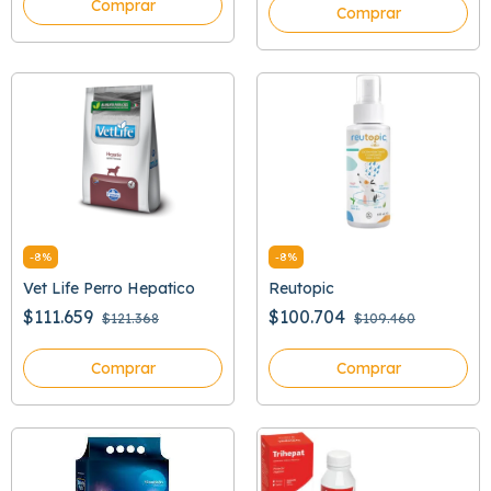
Comprar
Comprar
-
8
%
-
8
%
Vet Life Perro Hepatico
Reutopic
$111.659
$100.704
$121.368
$109.460
Comprar
Comprar