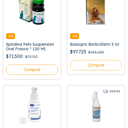
-
8
%
-
8
%
Spirulina Pets Suspensión
Basicpro Bioticsfarm 5 Gr
Oral Frasco * 120 Ml,
$97.723
$106.220
$71.500
$77.717
Comprar
Comprar
GRATIS