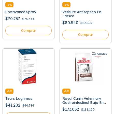
-
8
%
-
8
%
Cortavance Spray
Vetisure Antiseptico En
Frasco
$70.237
$76.344
$80.840
$87.869
Comprar
Comprar
GRATIS
-
8
%
-
8
%
Tears Lagrimas
Royal Canin Veterinary
Gastrointestinal Bajo En
$41.202
$44.784
Grasa
$173.052
$188.100