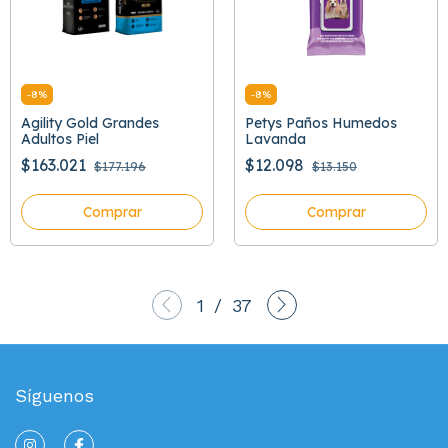
-
8
%
-
8
%
Agility Gold Grandes
Petys Paños Humedos
Adultos Piel
Lavanda
$163.021
$12.098
$177.196
$13.150
Comprar
Comprar
1
/
37
Síguenos