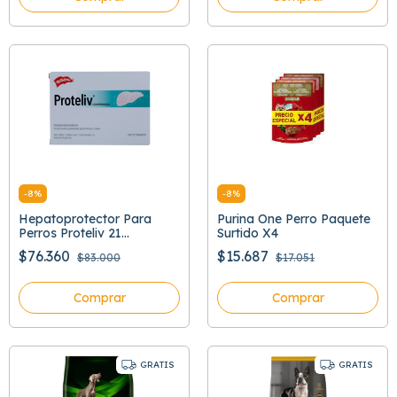
-
8
%
-
8
%
Hepatoprotector Para
Purina One Perro Paquete
Perros Proteliv 21
Surtido X4
Comprimidos
$76.360
$15.687
$83.000
$17.051
Comprar
Comprar
GRATIS
GRATIS