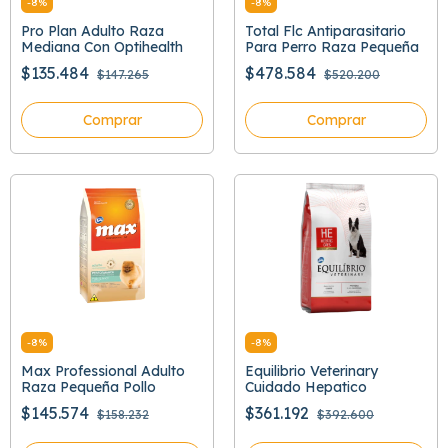
-
8
%
-
8
%
Pro Plan Adulto Raza
Total Flc Antiparasitario
Mediana Con Optihealth
Para Perro Raza Pequeña
$135.484
$478.584
$147.265
$520.200
Comprar
Comprar
-
8
%
-
8
%
Max Professional Adulto
Equilibrio Veterinary
Raza Pequeña Pollo
Cuidado Hepatico
$145.574
$361.192
$158.232
$392.600