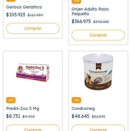
-
8
%
Gerioox Geriatrico
Orijen Adulto Raza
Pequeña
$103.923
$112.959
$366.975
$398.885
Comprar
Comprar
-
8
%
-
8
%
Predni-Zoo 5 Mg
Condromeg
$8.731
$48.645
$9.490
$52.875
Comprar
Comprar