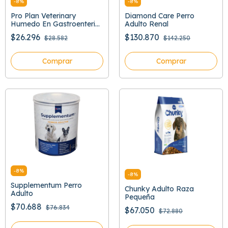
-
8
%
-
8
%
Pro Plan Veterinary
Diamond Care Perro
Humedo En Gastroenteric
Adulto Renal
379 Gr
$26.296
$130.870
$28.582
$142.250
Comprar
Comprar
-
8
%
-
8
%
Supplementum Perro
Chunky Adulto Raza
Adulto
Pequeña
$70.688
$76.834
$67.050
$72.880