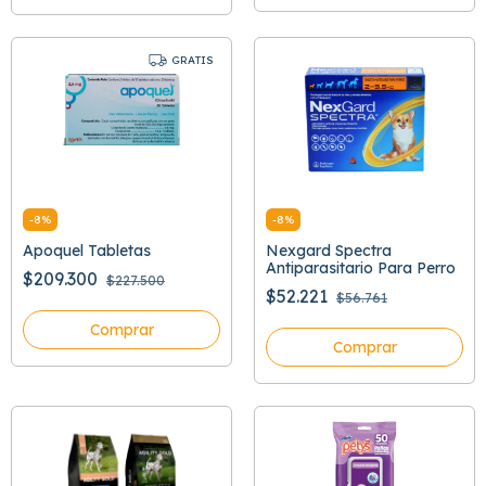
GRATIS
-
8
%
-
8
%
Apoquel Tabletas
Nexgard Spectra
Antiparasitario Para Perro
$209.300
$227.500
$52.221
$56.761
Comprar
Comprar