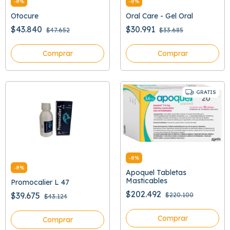
-
8
%
-
8
%
Otocure
Oral Care - Gel Oral
$43.840
$30.991
$47.652
$33.685
Comprar
Comprar
GRATIS
-
8
%
-
8
%
Apoquel Tabletas
Masticables
Promocalier L 47
$202.492
$39.675
$220.100
$43.124
Comprar
Comprar