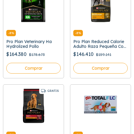
-
8
%
-
8
%
Pro Plan Veterinary Ha
Pro Plan Reduced Calorie
Hydrolized Pollo
Adulto Raza Pequeña Con
Optifit
$164.380
$146.410
$178.673
$159.141
Comprar
Comprar
GRATIS