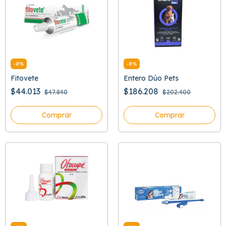
-
8
%
-
8
%
Fitovete
Entero Dúo Pets
$44.013
$186.208
$47.840
$202.400
Comprar
Comprar