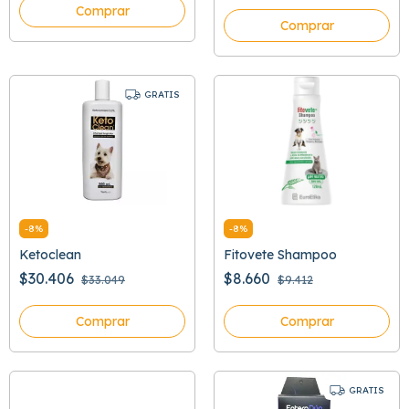
Comprar
Comprar
GRATIS
-
8
%
-
8
%
Ketoclean
Fitovete Shampoo
$30.406
$8.660
$33.049
$9.412
Comprar
Comprar
GRATIS