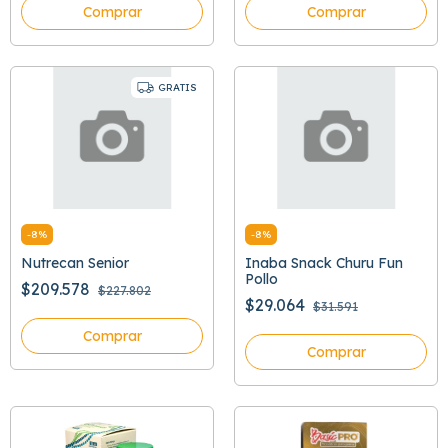
Comprar
Comprar
GRATIS
-
8
%
-
8
%
Nutrecan Senior
Inaba Snack Churu Fun
Pollo
$209.578
$227.802
$29.064
$31.591
Comprar
Comprar