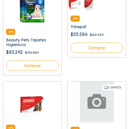
-
8
%
Trihepat
-
8
%
$55.586
$60.419
Beauty Pets Tapetes
Higienicos
Comprar
$83.292
$90.534
Comprar
GRATIS
-
8
%