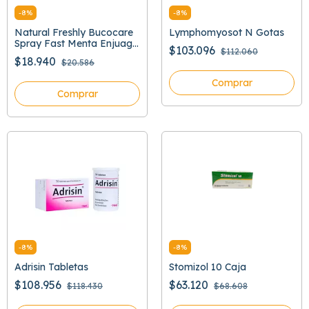
-
8
%
-
8
%
Natural Freshly Bucocare
Lymphomyosot N Gotas
Spray Fast Menta Enjuage
$103.096
$112.060
Bucal
$18.940
$20.586
Comprar
Comprar
-
8
%
-
8
%
Adrisin Tabletas
Stomizol 10 Caja
$108.956
$63.120
$118.430
$68.608