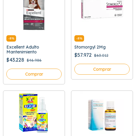
-
8
%
-
8
%
Excellent Adulto
Stomorgyl 2Mg
Mantenimiento
$57.972
$63.012
$43.228
$46.986
Comprar
Comprar