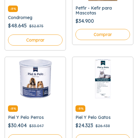
Petfir - Kefir para
-
8
%
Mascotas
Condromeg
$34.900
$48.645
$52.875
Comprar
-
8
%
-
8
%
Piel Y Pelo Perros
Piel Y Pelo Gatos
$30.404
$24.323
$33.047
$26.438