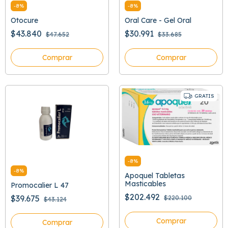
-
8
%
-
8
%
Otocure
Oral Care - Gel Oral
$43.840
$30.991
$47.652
$33.685
Comprar
Comprar
GRATIS
-
8
%
-
8
%
Apoquel Tabletas
Masticables
Promocalier L 47
$202.492
$39.675
$220.100
$43.124
Comprar
Comprar