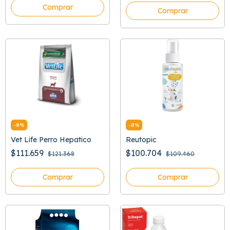
Comprar
Comprar
-
8
%
-
8
%
Vet Life Perro Hepatico
Reutopic
$111.659
$100.704
$121.368
$109.460
Comprar
Comprar