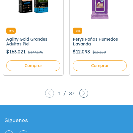
-
8
%
-
8
%
Agility Gold Grandes
Petys Paños Humedos
Adultos Piel
Lavanda
$163.021
$12.098
$177.196
$13.150
Comprar
Comprar
1
/
37
Síguenos