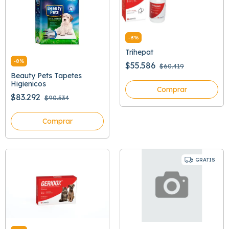
-
8
%
Trihepat
-
8
%
$55.586
$60.419
Beauty Pets Tapetes
Higienicos
Comprar
$83.292
$90.534
Comprar
GRATIS