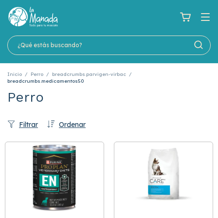
Inicio
/
Perro
/
breadcrumbs.parvigen-virbac
/
breadcrumbs.medicamentos50
Perro
Filtrar
Ordenar