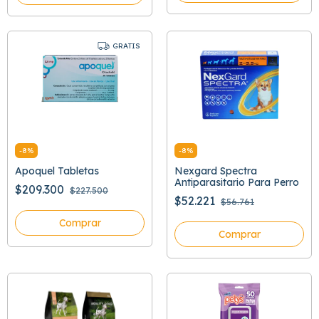
GRATIS
-
8
%
-
8
%
Apoquel Tabletas
Nexgard Spectra
Antiparasitario Para Perro
$209.300
$227.500
$52.221
$56.761
Comprar
Comprar