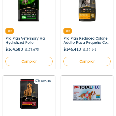
-
8
%
-
8
%
Pro Plan Veterinary Ha
Pro Plan Reduced Calorie
Hydrolized Pollo
Adulto Raza Pequeña Con
Optifit
$164.380
$146.410
$178.673
$159.141
Comprar
Comprar
GRATIS