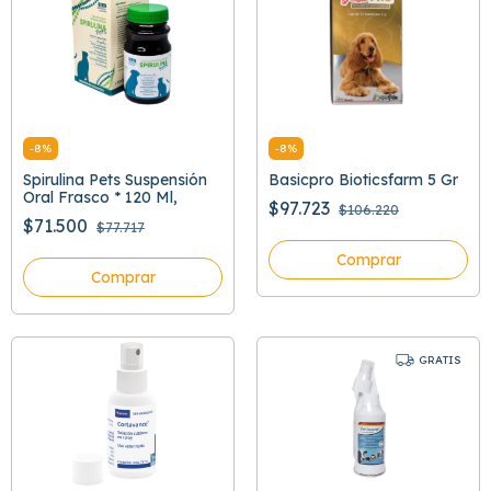
-
8
%
-
8
%
Spirulina Pets Suspensión
Basicpro Bioticsfarm 5 Gr
Oral Frasco * 120 Ml,
$97.723
$106.220
$71.500
$77.717
Comprar
Comprar
GRATIS