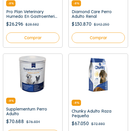
-
8
%
-
8
%
Pro Plan Veterinary
Diamond Care Perro
Humedo En Gastroenteric
Adulto Renal
379 Gr
$26.296
$130.870
$28.582
$142.250
Comprar
Comprar
-
8
%
-
8
%
Supplementum Perro
Chunky Adulto Raza
Adulto
Pequeña
$70.688
$76.834
$67.050
$72.880