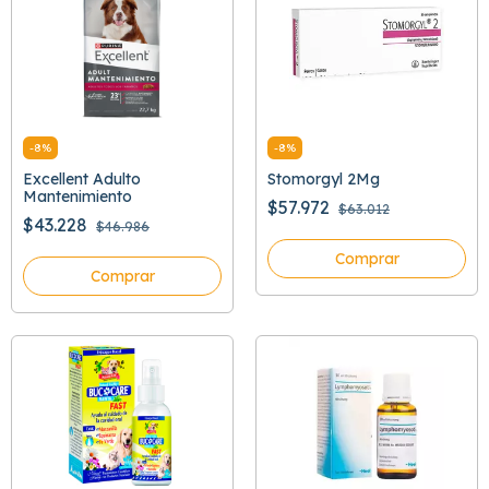
-
8
%
-
8
%
Excellent Adulto
Stomorgyl 2Mg
Mantenimiento
$57.972
$63.012
$43.228
$46.986
Comprar
Comprar