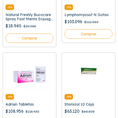
-
8
%
-
8
%
Natural Freshly Bucocare
Lymphomyosot N Gotas
Spray Fast Menta Enjuage
$103.096
$112.060
Bucal
$18.940
$20.586
Comprar
Comprar
-
8
%
-
8
%
Adrisin Tabletas
Stomizol 10 Caja
$108.956
$63.120
$118.430
$68.608