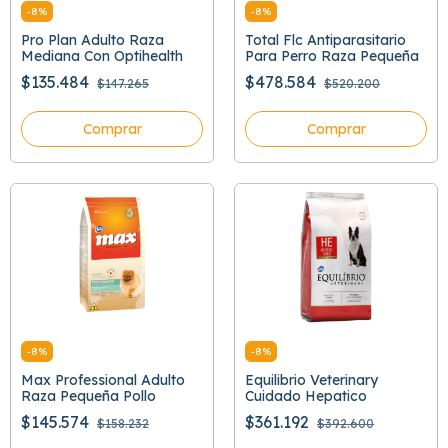
-
8
%
-
8
%
Pro Plan Adulto Raza
Total Flc Antiparasitario
Mediana Con Optihealth
Para Perro Raza Pequeña
$135.484
$478.584
$147.265
$520.200
Comprar
Comprar
-
8
%
-
8
%
Max Professional Adulto
Equilibrio Veterinary
Raza Pequeña Pollo
Cuidado Hepatico
$145.574
$361.192
$158.232
$392.600