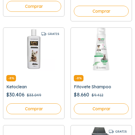
Comprar
Comprar
GRATIS
-
8
%
-
8
%
Ketoclean
Fitovete Shampoo
$30.406
$8.660
$33.049
$9.412
Comprar
Comprar
GRATIS