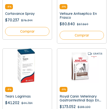
-
8
%
-
8
%
Cortavance Spray
Vetisure Antiseptico En
Frasco
$70.237
$76.344
$80.840
$87.869
Comprar
Comprar
GRATIS
-
8
%
-
8
%
Tears Lagrimas
Royal Canin Veterinary
Gastrointestinal Bajo En
$41.202
$44.784
Grasa
$173.052
$188.100