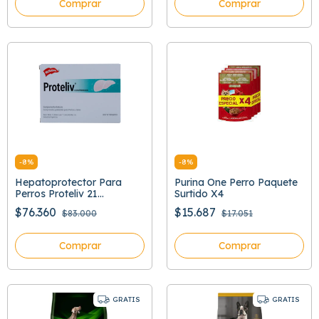
Comprar
Comprar
-
8
%
-
8
%
Hepatoprotector Para
Purina One Perro Paquete
Perros Proteliv 21
Surtido X4
Comprimidos
$76.360
$15.687
$83.000
$17.051
Comprar
Comprar
GRATIS
GRATIS