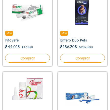
-
8
%
-
8
%
Fitovete
Entero Dúo Pets
$44.013
$186.208
$47.840
$202.400
Comprar
Comprar