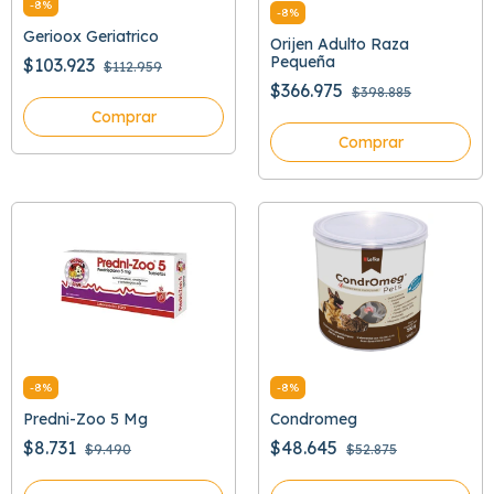
-
8
%
-
8
%
Gerioox Geriatrico
Orijen Adulto Raza
Pequeña
$103.923
$112.959
$366.975
$398.885
Comprar
Comprar
-
8
%
-
8
%
Predni-Zoo 5 Mg
Condromeg
$8.731
$48.645
$9.490
$52.875