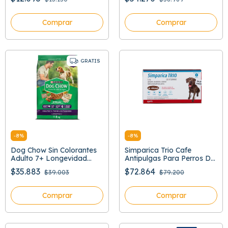
Comprar
Comprar
GRATIS
-
8
%
-
8
%
Dog Chow Sin Colorantes
Simparica Trio Cafe
Adulto 7+ Longevidad
Antipulgas Para Perros De
Todos Los Tamaños
40 A 60 Kg
$35.883
$72.864
$39.003
$79.200
Comprar
Comprar