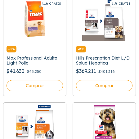
GRATIS
GRATIS
-
8
%
-
8
%
Max Professional Adulto
Hills Prescription Diet L/D
Light Pollo
Salud Hepatica
$41.630
$369.211
$45.250
$401.316
Comprar
Comprar