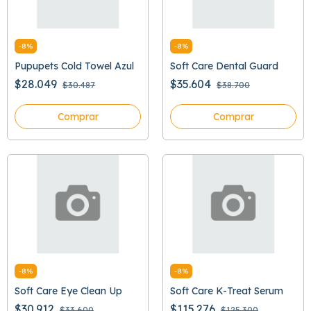
-
8
%
-
8
%
Pupupets Cold Towel Azul
Soft Care Dental Guard
$28.049
$35.604
$30.487
$38.700
Comprar
Comprar
-
8
%
-
8
%
Soft Care Eye Clean Up
Soft Care K-Treat Serum
$30.912
$115.276
$33.600
$125.300