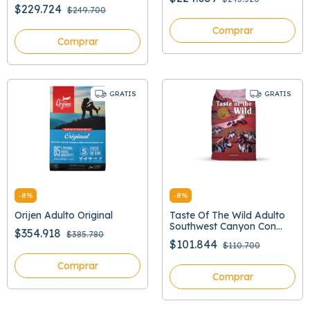
$229.724
$249.700
Comprar
Comprar
GRATIS
GRATIS
-
8
%
-
8
%
Orijen Adulto Original
Taste Of The Wild Adulto
Southwest Canyon Con
$354.918
$385.780
Jabali
$101.844
$110.700
Comprar
Comprar