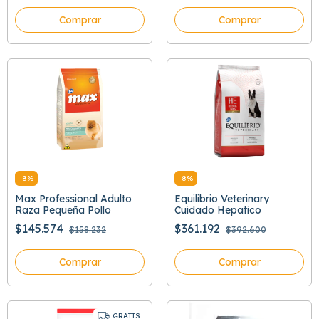
Comprar
Comprar
-
8
%
-
8
%
Max Professional Adulto
Equilibrio Veterinary
Raza Pequeña Pollo
Cuidado Hepatico
$145.574
$361.192
$158.232
$392.600
Comprar
Comprar
GRATIS