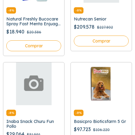
-
8
%
-
8
%
Natural Freshly Bucocare
Nutrecan Senior
Spray Fast Menta Enjuage
$209.578
$227.802
Bucal
$18.940
$20.586
Comprar
Comprar
-
8
%
-
8
%
Inaba Snack Churu Fun
Basicpro Bioticsfarm 5 Gr
Pollo
$97.723
$106.220
$29.064
$31.591