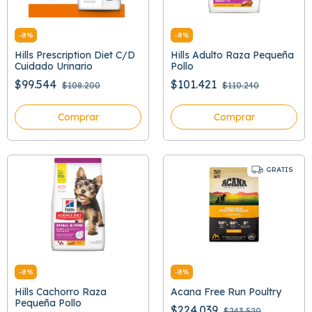
-
8
%
-
8
%
Hills Prescription Diet C/D
Hills Adulto Raza Pequeña
Cuidado Urinario
Pollo
$99.544
$101.421
$108.200
$110.240
Comprar
Comprar
GRATIS
-
8
%
-
8
%
Hills Cachorro Raza
Acana Free Run Poultry
Pequeña Pollo
$224.039
$243.520