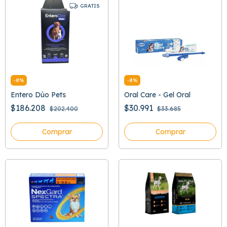
GRATIS
-
8
%
-
8
%
Entero Dúo Pets
Oral Care - Gel Oral
$186.208
$30.991
$202.400
$33.685
Comprar
Comprar