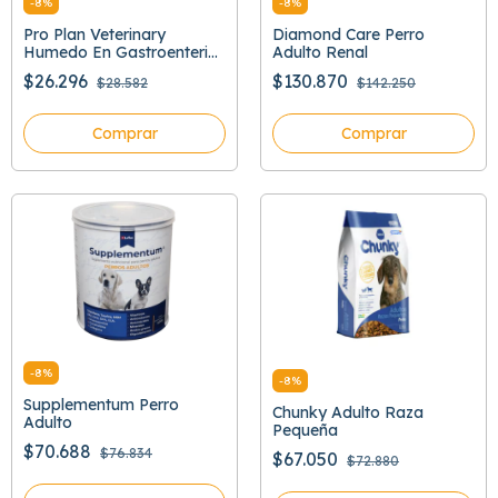
-
8
%
-
8
%
Pro Plan Veterinary
Diamond Care Perro
Humedo En Gastroenteric
Adulto Renal
379 Gr
$26.296
$130.870
$28.582
$142.250
Comprar
Comprar
-
8
%
-
8
%
Supplementum Perro
Chunky Adulto Raza
Adulto
Pequeña
$70.688
$76.834
$67.050
$72.880