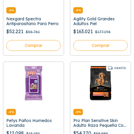
-
8
%
-
8
%
Nexgard Spectra
Agility Gold Grandes
Antiparasitario Para Perro
Adultos Piel
$52.221
$163.021
$56.761
$177.196
Comprar
Comprar
GRATIS
-
8
%
-
8
%
Petys Paños Humedos
Pro Plan Sensitive Skin
Lavanda
Adulto Raza Pequeña Con
Optiderma
$12.098
$54.270
$13.150
$58.989