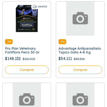
GRATIS
-
8
%
-
8
%
Pro Plan Veterinary
Advantage Antiparasitario
Fortiflora Perro 30 Gr
Topico Gato 4-8 Kg
$148.132
$54.111
$161.012
$58.816
Comprar
Comprar