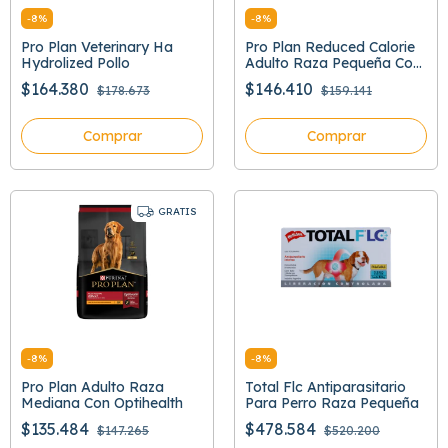
-
8
%
-
8
%
Pro Plan Veterinary Ha
Pro Plan Reduced Calorie
Hydrolized Pollo
Adulto Raza Pequeña Con
Optifit
$164.380
$146.410
$178.673
$159.141
Comprar
Comprar
GRATIS
-
8
%
-
8
%
Pro Plan Adulto Raza
Total Flc Antiparasitario
Mediana Con Optihealth
Para Perro Raza Pequeña
$135.484
$478.584
$147.265
$520.200