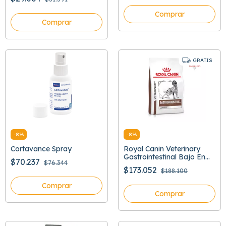
Comprar
Comprar
GRATIS
-
8
%
-
8
%
Cortavance Spray
Royal Canin Veterinary
Gastrointestinal Bajo En
$70.237
$76.344
Grasa
$173.052
$188.100
Comprar
Comprar