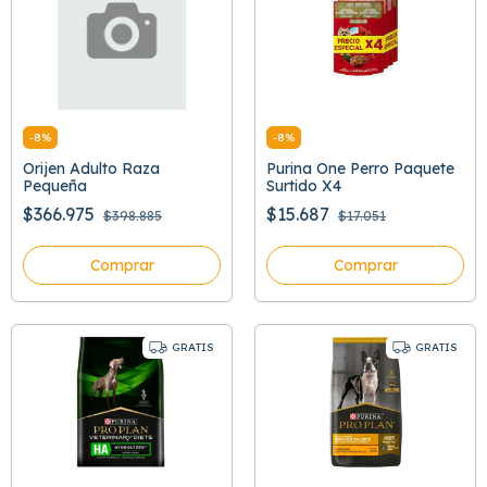
-
8
%
-
8
%
Orijen Adulto Raza
Purina One Perro Paquete
Pequeña
Surtido X4
$366.975
$15.687
$398.885
$17.051
Comprar
Comprar
GRATIS
GRATIS