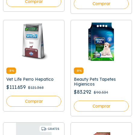
Comprar
Comprar
-
8
%
-
8
%
Vet Life Perro Hepatico
Beauty Pets Tapetes
Higienicos
$111.659
$121.368
$83.292
$90.534
Comprar
Comprar
GRATIS