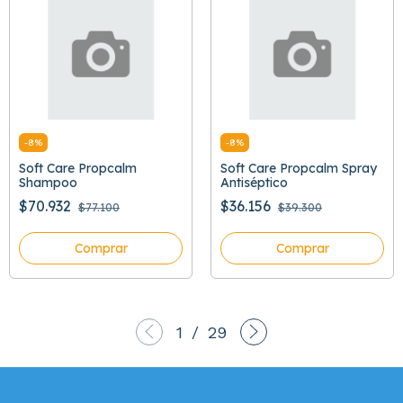
-
8
%
-
8
%
Soft Care Propcalm
Soft Care Propcalm Spray
Shampoo
Antiséptico
$70.932
$36.156
$77.100
$39.300
Comprar
Comprar
1
/
29