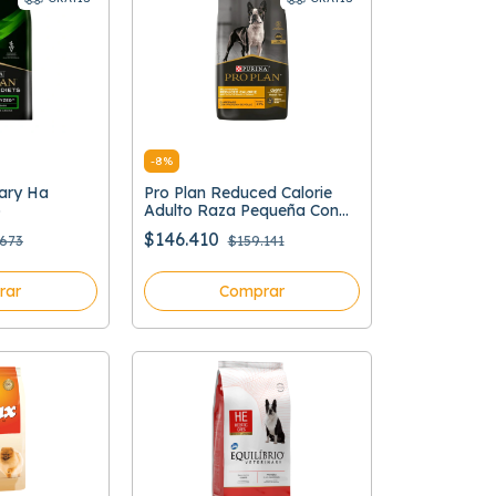
-
8
%
nary Ha
Pro Plan Reduced Calorie
o
Adulto Raza Pequeña Con
Optifit
$146.410
.673
$159.141
rar
Comprar