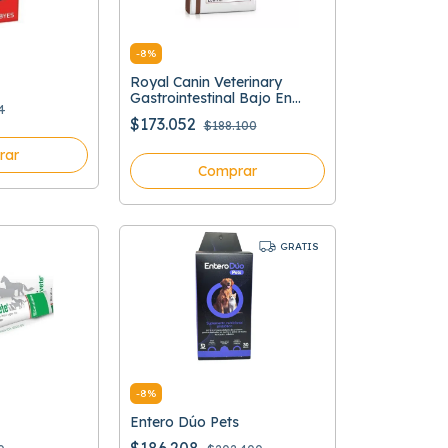
-
8
%
Royal Canin Veterinary
Gastrointestinal Bajo En
4
Grasa
$173.052
$188.100
rar
Comprar
GRATIS
-
8
%
Entero Dúo Pets