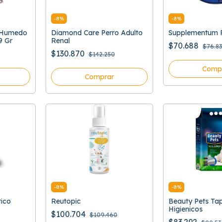
-
8
%
-
8
%
y Humedo
Diamond Care Perro Adulto
Supplementum P
9 Gr
Renal
$70.688
$76.8
$130.870
$142.250
Comp
Comprar
-
8
%
-
8
%
tico
Reutopic
Beauty Pets Ta
Higienicos
$100.704
$109.460