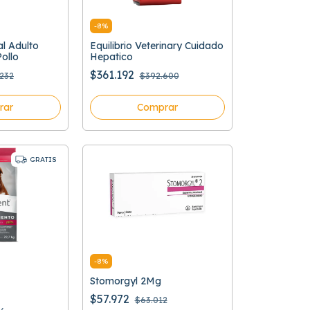
-
8
%
l Adulto
Equilibrio Veterinary Cuidado
ollo
Hepatico
$361.192
.232
$392.600
rar
Comprar
GRATIS
-
8
%
Stomorgyl 2Mg
$57.972
$63.012