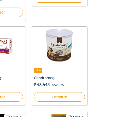
4
rar
-
8
%
g
Condromeg
$48.645
$52.875
rar
Comprar
GRATIS
GRATIS