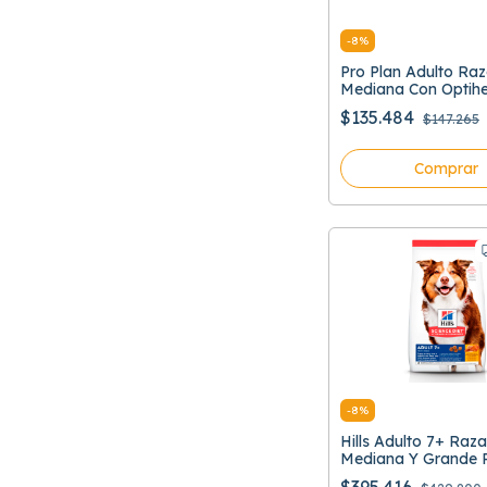
-
8
%
Pro Plan Adulto Ra
Mediana Con Optihe
$135.484
$147.265
Comprar
-
8
%
Hills Adulto 7+ Raza
Mediana Y Grande P