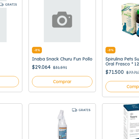
GRATIS
-
8
%
-
8
%
Inaba Snack Churu Fun Pollo
Spirulina Pets S
Oral Frasco * 12
$29.064
$31.591
$71.500
$77.71
Comprar
Comp
GRATIS