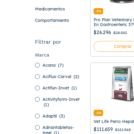
Medicamentos
-
8
%
Pro Plan Veterinar
Comportamiento
En Gastroenteric 37
$26.296
$28.582
Filtrar por
Comprar
Marca
Acana
(7)
Aciflux-Carval
(2)
Actifun-Invet
(1)
Activityform-Invet
(1)
-
8
%
Adaptil
(3)
Vet Life Perro Hepa
Adrisintabletas-
$111.659
$121.368
Heel
(1)