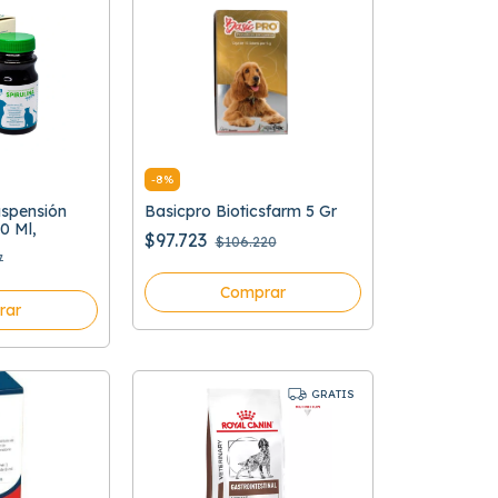
-
8
%
uspensión
Basicpro Bioticsfarm 5 Gr
0 Ml,
$97.723
$106.220
7
Comprar
rar
GRATIS