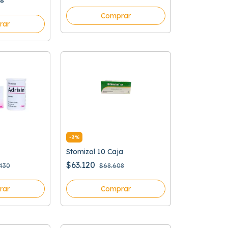
86
Comprar
rar
-
8
%
Stomizol 10 Caja
$63.120
.430
$68.608
rar
Comprar