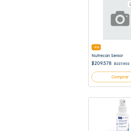
-
8
%
Nutrecan Senior
$209.578
$227.802
Comprar