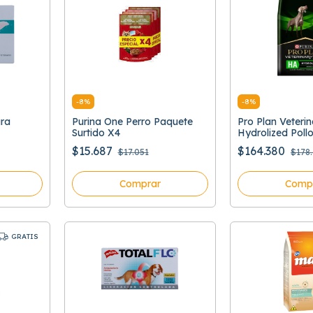
-
8
%
-
8
%
ra
Purina One Perro Paquete
Pro Plan Veteri
Surtido X4
Hydrolized Poll
$15.687
$164.380
$17.051
$178
Comprar
Comp
GRATIS