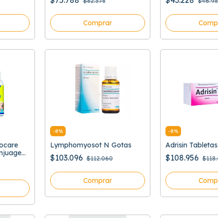
$75.788
$43.228
$82.378
$46.9
Comprar
Comp
-
8
%
-
8
%
cocare
Lymphomyosot N Gotas
Adrisin Tabletas
njuage
$103.096
$108.956
$112.060
$118
Comprar
Comp