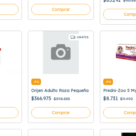
$83.292
$90.53
Comprar
Comp
GRATIS
-
8
%
-
8
%
Orijen Adulto Raza Pequeña
Predni-Zoo 5 M
$366.975
$8.731
$398.885
$9.490
Comprar
Comp