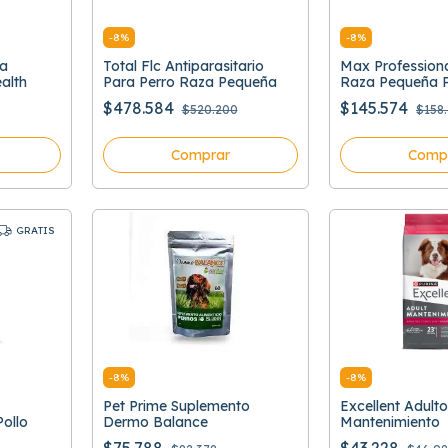
-
8
%
-
8
%
za
Total Flc Antiparasitario
Max Professiona
alth
Para Perro Raza Pequeña
Raza Pequeña P
$478.584
$145.574
$520.200
$158
Comprar
Comp
GRATIS
-
8
%
-
8
%
Pet Prime Suplemento
Excellent Adulto
ollo
Dermo Balance
Mantenimiento