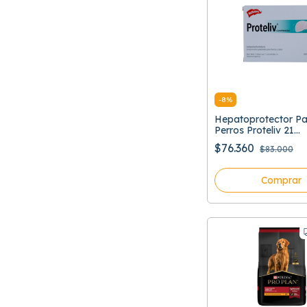
-
8
%
Hepatoprotector Pa
Perros Proteliv 21
Comprimidos
$76.360
$83.000
Comprar