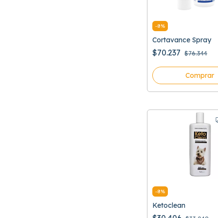
-
8
%
Cortavance Spray
$70.237
$76.344
Comprar
-
8
%
Ketoclean