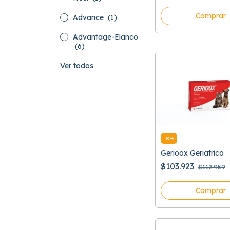
Comprar
Advance
(1)
Advantage-Elanco
(6)
Ver todos
-
8
%
Gerioox Geriatrico
$103.923
$112.959
Comprar