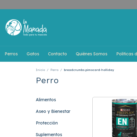
Perros
Gatos
Contacto
Quiénes Somos
Politicas 
Inicio
/
Perro
/
breadcrumbs.pimocard-holliday
Perro
Alimentos
Aseo y Bienestar
Protección
Suplementos