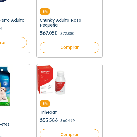
-
8
%
erro Adulto
Chunky Adulto Raza
Pequeña
34
$67.050
$72.880
rar
Comprar
-
8
%
Trihepat
$55.586
$60.419
petes
Comprar