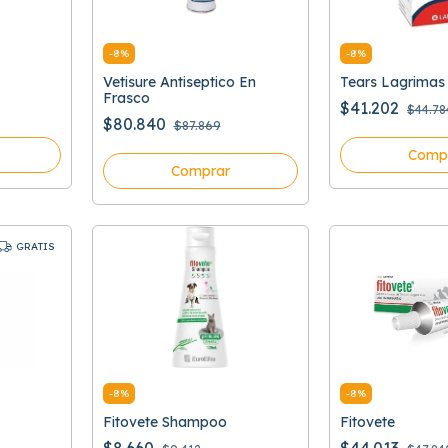
-
8
%
-
8
%
Vetisure Antiseptico En
Tears Lagrimas
Frasco
$41.202
$44.78
$80.840
$87.869
Comp
Comprar
GRATIS
-
8
%
-
8
%
Fitovete Shampoo
Fitovete