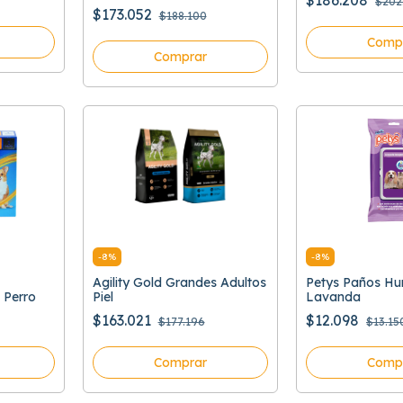
$186.208
$202
Grasa
$173.052
$188.100
Comp
Comprar
-
8
%
-
8
%
Agility Gold Grandes Adultos
Petys Paños H
 Perro
Piel
Lavanda
$163.021
$12.098
$177.196
$13.15
Comprar
Comp