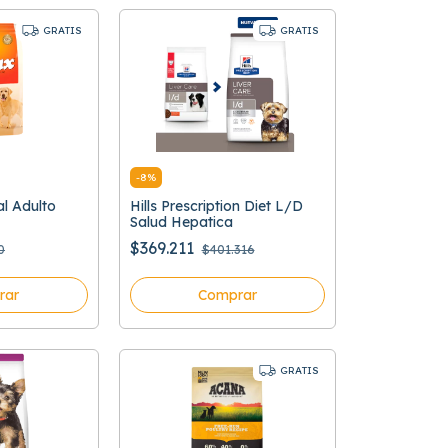
GRATIS
GRATIS
-
8
%
l Adulto
Hills Prescription Diet L/D
Salud Hepatica
$369.211
0
$401.316
rar
Comprar
GRATIS