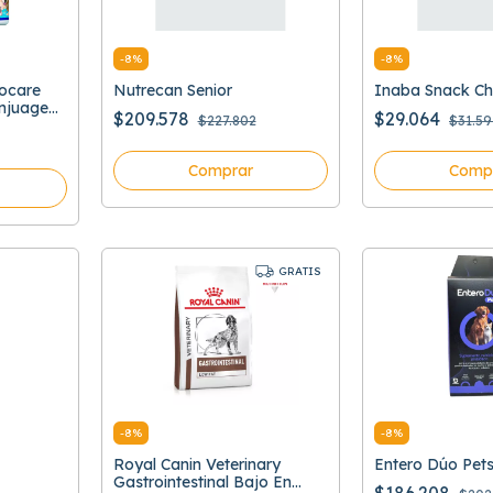
-
8
%
-
8
%
cocare
Nutrecan Senior
Inaba Snack Ch
njuage
$209.578
$29.064
$227.802
$31.59
Comprar
Comp
GRATIS
-
8
%
-
8
%
Royal Canin Veterinary
Entero Dúo Pet
Gastrointestinal Bajo En