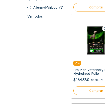
Comprar
Allermyl-Virbac
(1)
Ver todos
-
8
%
Pro Plan Veterinary
Hydrolized Pollo
$164.380
$178.673
Comprar