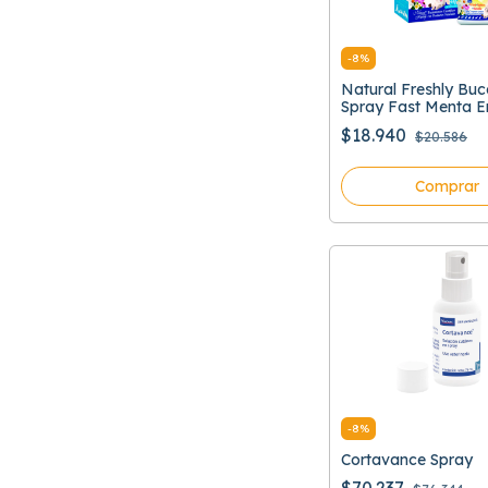
-
8
%
Natural Freshly Bu
Spray Fast Menta E
Bucal
$18.940
$20.586
Comprar
-
8
%
Cortavance Spray