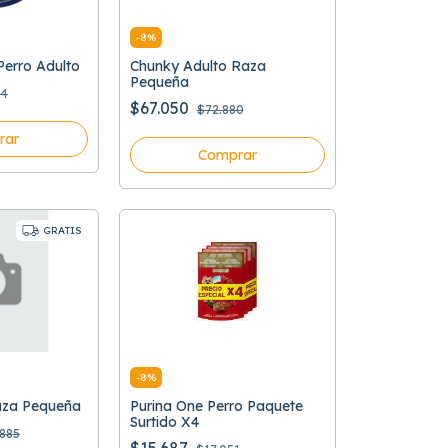
-
8
%
erro Adulto
Chunky Adulto Raza
Pequeña
34
$67.050
$72.880
rar
Comprar
GRATIS
-
8
%
Raza Pequeña
Purina One Perro Paquete
Surtido X4
885