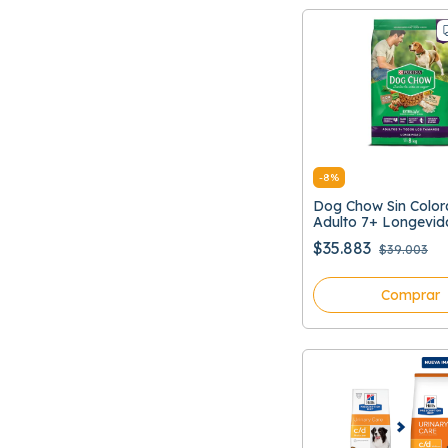
-
8
%
Dog Chow Sin Color
Adulto 7+ Longevid
Todos Los Tamaño
$35.883
$39.003
Comprar