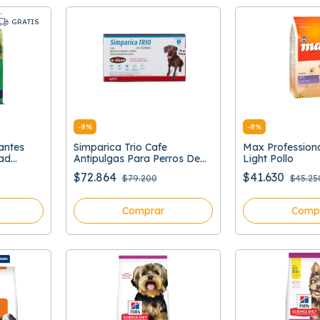
GRATIS
-
8
%
-
8
%
antes
Simparica Trio Cafe
Max Professiona
ad
Antipulgas Para Perros De
Light Pollo
s
40 A 60 Kg
$72.864
$41.630
$79.200
$45.25
Comprar
Comp