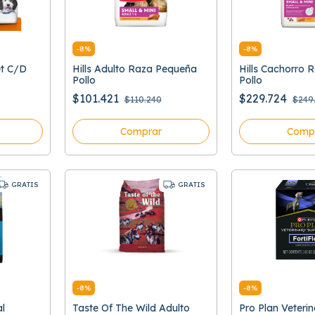
-
8
%
-
8
%
et C/D
Hills Adulto Raza Pequeña
Hills Cachorro
Pollo
Pollo
$101.421
$229.724
$110.240
$249
Comprar
Comp
GRATIS
GRATIS
-
8
%
-
8
%
al
Taste Of The Wild Adulto
Pro Plan Veterin