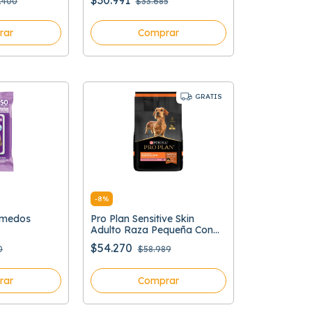
$30.991
.400
$33.685
rar
Comprar
GRATIS
-
8
%
umedos
Pro Plan Sensitive Skin
Adulto Raza Pequeña Con
Optiderma
$54.270
0
$58.989
rar
Comprar