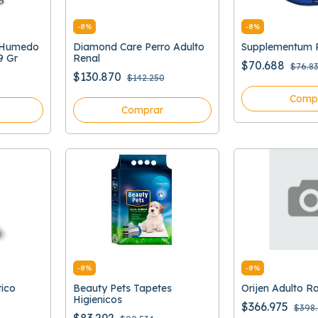
-
8
%
-
8
%
y Humedo
Diamond Care Perro Adulto
Supplementum P
9 Gr
Renal
$70.688
$76.8
$130.870
$142.250
Comp
Comprar
-
8
%
-
8
%
tico
Beauty Pets Tapetes
Orijen Adulto 
Higienicos
$366.975
$398.