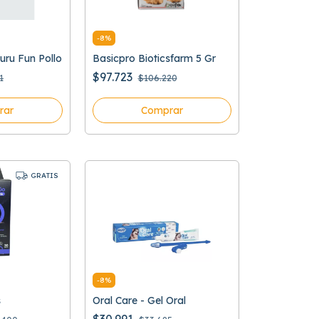
-
8
%
uru Fun Pollo
Basicpro Bioticsfarm 5 Gr
$97.723
1
$106.220
rar
Comprar
GRATIS
-
8
%
s
Oral Care - Gel Oral