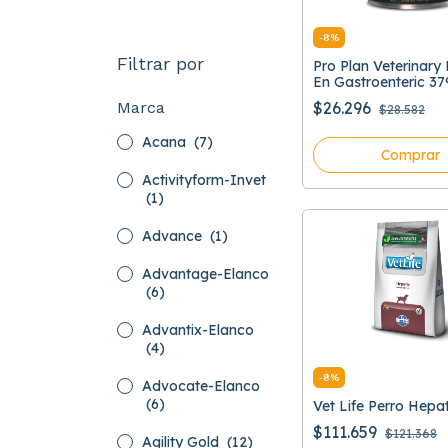
-
8
%
Filtrar por
Pro Plan Veterinar
En Gastroenteric 37
Marca
$26.296
$28.582
Acana
(7)
Comprar
Activityform-Invet
(1)
Advance
(1)
Advantage-Elanco
(6)
Advantix-Elanco
(4)
-
8
%
Advocate-Elanco
(6)
Vet Life Perro Hepa
$111.659
$121.368
Agility Gold
(12)