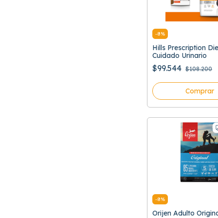
-
8
%
Hills Prescription Di
Cuidado Urinario
$99.544
$108.200
Comprar
-
8
%
Orijen Adulto Origin