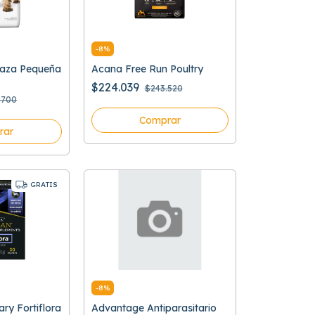
-
8
%
 Raza Pequeña
Acana Free Run Poultry
$224.039
$243.520
.700
Comprar
rar
GRATIS
-
8
%
ary Fortiflora
Advantage Antiparasitario