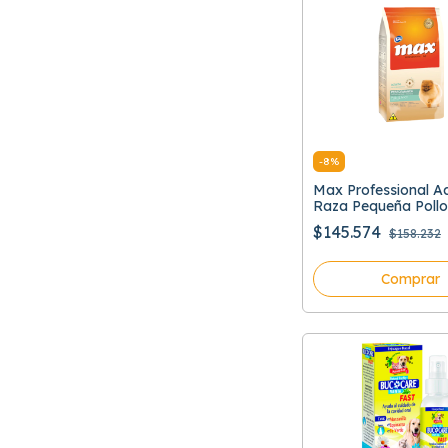
-
8
%
Max Professional A
Raza Pequeña Pollo
$145.574
$158.232
Comprar