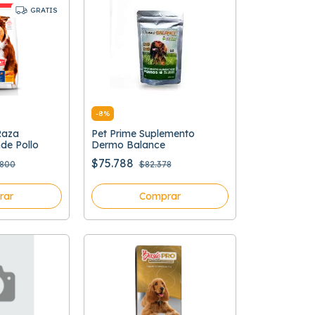
GRATIS
-
8
%
Raza
Pet Prime Suplemento
de Pollo
Dermo Balance
$75.788
.800
$82.378
rar
Comprar