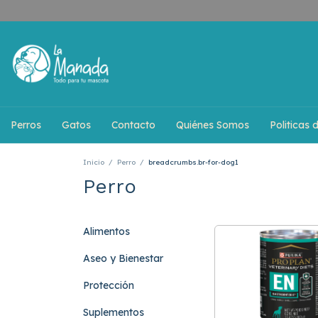
Perros
Gatos
Contacto
Quiénes Somos
Politicas 
Inicio
/
Perro
/
breadcrumbs.br-for-dog1
Perro
Alimentos
Aseo y Bienestar
Protección
Suplementos