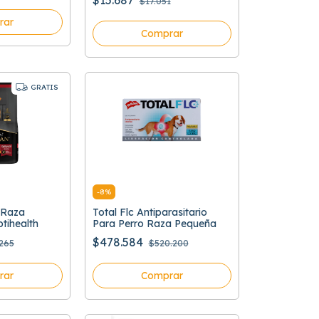
$15.687
$17.051
rar
Comprar
GRATIS
-
8
%
 Raza
Total Flc Antiparasitario
tihealth
Para Perro Raza Pequeña
$478.584
.265
$520.200
rar
Comprar