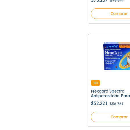
$70.237
$76.344
Comprar
-
8
%
Nexgard Spectra
Antiparasitario Para
$52.221
$56.761
Comprar