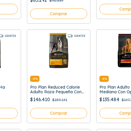
$83.292
$90.534
Comp
Comprar
GRATIS
GRATIS
-
8
%
-
8
%
 Ha
Pro Plan Reduced Calorie
Pro Plan Adulto
Adulto Raza Pequeña Con
Mediana Con Op
Optifit
$146.410
$135.484
$159.141
$147
Comprar
Comp