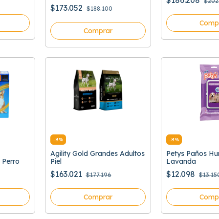
$186.208
$202
Grasa
$173.052
$188.100
Comp
Comprar
-
8
%
-
8
%
Agility Gold Grandes Adultos
Petys Paños H
 Perro
Piel
Lavanda
$163.021
$12.098
$177.196
$13.15
Comprar
Comp