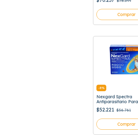
$70.237
$76.344
Comprar
-
8
%
Nexgard Spectra
Antiparasitario Para
$52.221
$56.761
Comprar