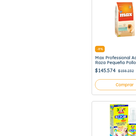
-
8
%
Max Professional A
Raza Pequeña Pollo
$145.574
$158.232
Comprar