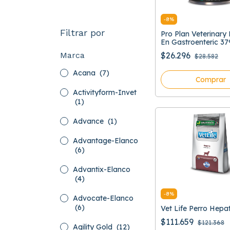
-
8
%
Filtrar por
Pro Plan Veterinar
En Gastroenteric 37
Marca
$26.296
$28.582
Acana
(7)
Comprar
Activityform-Invet
(1)
Advance
(1)
Advantage-Elanco
(6)
Advantix-Elanco
(4)
-
8
%
Advocate-Elanco
(6)
Vet Life Perro Hepa
$111.659
$121.368
Agility Gold
(12)