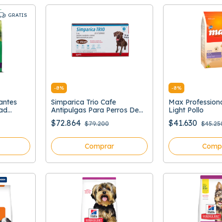
GRATIS
-
8
%
-
8
%
antes
Simparica Trio Cafe
Max Professiona
ad
Antipulgas Para Perros De
Light Pollo
s
40 A 60 Kg
$72.864
$41.630
$79.200
$45.25
Comprar
Comp