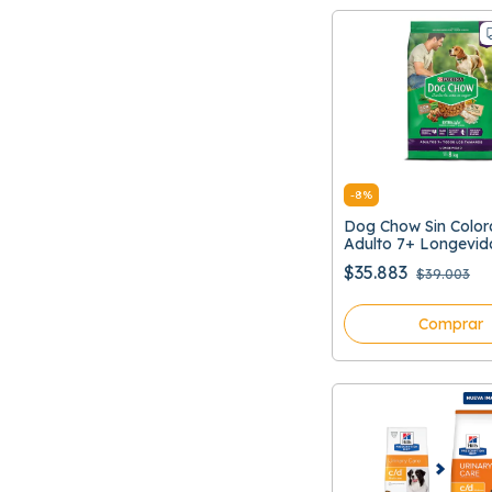
-
8
%
Dog Chow Sin Color
Adulto 7+ Longevid
Todos Los Tamaño
$35.883
$39.003
Comprar