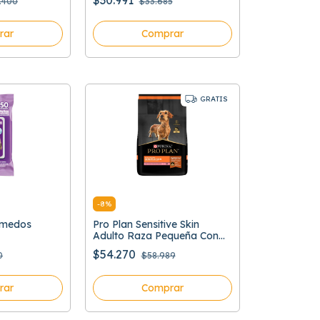
$30.991
.400
$33.685
rar
Comprar
GRATIS
-
8
%
umedos
Pro Plan Sensitive Skin
Adulto Raza Pequeña Con
Optiderma
$54.270
0
$58.989
rar
Comprar