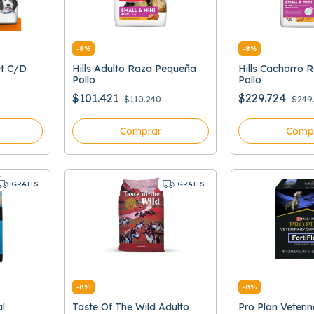
-
8
%
-
8
%
et C/D
Hills Adulto Raza Pequeña
Hills Cachorro
Pollo
Pollo
$101.421
$229.724
$110.240
$249
Comprar
Comp
GRATIS
GRATIS
-
8
%
-
8
%
al
Taste Of The Wild Adulto
Pro Plan Veterin