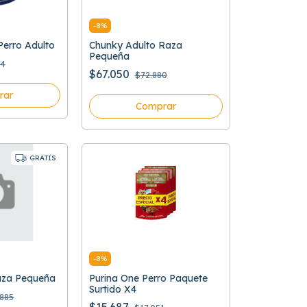
-
8
%
erro Adulto
Chunky Adulto Raza
Pequeña
34
$67.050
$72.880
rar
Comprar
GRATIS
-
8
%
Raza Pequeña
Purina One Perro Paquete
Surtido X4
885