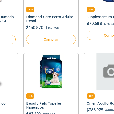
-
8
%
-
8
%
y Humedo
Diamond Care Perro Adulto
Supplementum P
9 Gr
Renal
$70.688
$76.8
$130.870
$142.250
Comp
Comprar
-
8
%
-
8
%
tico
Beauty Pets Tapetes
Orijen Adulto 
Higienicos
$366.975
$398.