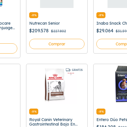
-
8
%
-
8
%
cocare
Nutrecan Senior
Inaba Snack Ch
njuage
$209.578
$29.064
$227.802
$31.59
Comprar
Comp
GRATIS
-
8
%
-
8
%
Royal Canin Veterinary
Entero Dúo Pet
Gastrointestinal Bajo En