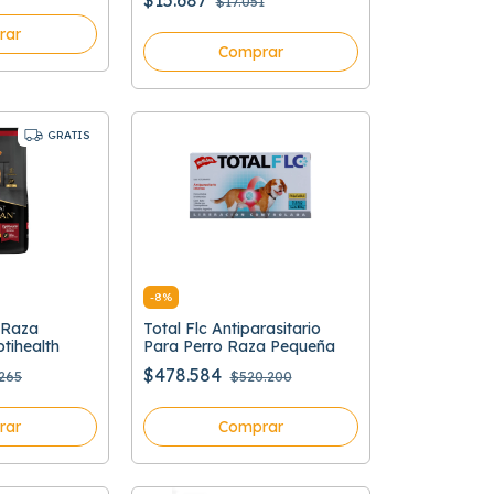
$15.687
$17.051
rar
Comprar
GRATIS
-
8
%
 Raza
Total Flc Antiparasitario
tihealth
Para Perro Raza Pequeña
$478.584
.265
$520.200
rar
Comprar