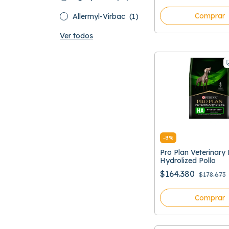
Comprar
Allermyl-Virbac
(1)
Ver todos
-
8
%
Pro Plan Veterinary
Hydrolized Pollo
$164.380
$178.673
Comprar