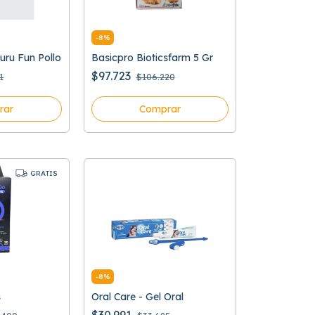
-
8
%
uru Fun Pollo
Basicpro Bioticsfarm 5 Gr
$97.723
1
$106.220
rar
Comprar
GRATIS
-
8
%
s
Oral Care - Gel Oral