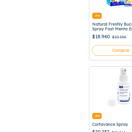
-
8
%
Natural Freshly Bu
Spray Fast Menta E
Bucal
$18.940
$20.586
Comprar
-
8
%
Cortavance Spray