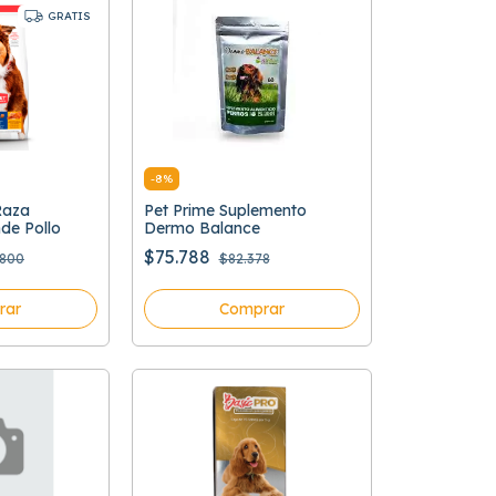
GRATIS
-
8
%
Raza
Pet Prime Suplemento
de Pollo
Dermo Balance
$75.788
.800
$82.378
rar
Comprar