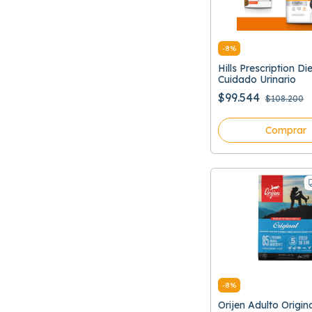
-
8
%
Hills Prescription Di
Cuidado Urinario
$99.544
$108.200
Comprar
-
8
%
Orijen Adulto Origin