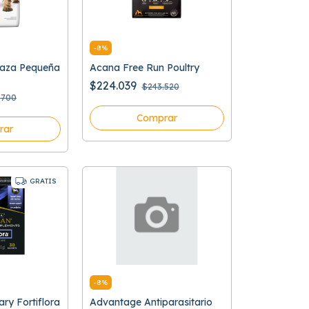
-
8
%
 Raza Pequeña
Acana Free Run Poultry
$224.039
$243.520
.700
Comprar
rar
GRATIS
-
8
%
ary Fortiflora
Advantage Antiparasitario