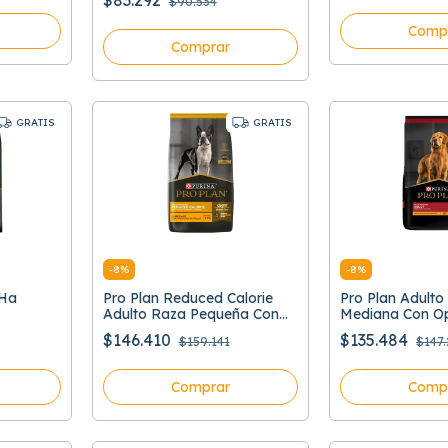
$83.292
$90.534
Comp
Comprar
GRATIS
GRATIS
-
8
%
-
8
%
 Ha
Pro Plan Reduced Calorie
Pro Plan Adulto
Adulto Raza Pequeña Con
Mediana Con Op
Optifit
$146.410
$135.484
$159.141
$147
Comprar
Comp