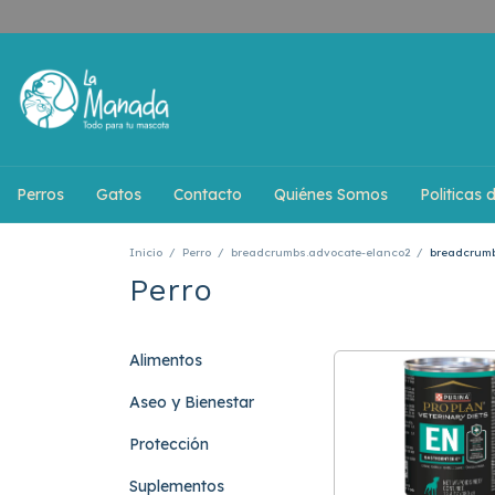
Perros
Gatos
Contacto
Quiénes Somos
Politicas 
Inicio
/
Perro
/
breadcrumbs.advocate-elanco2
/
breadcrum
Perro
Alimentos
Aseo y Bienestar
Protección
Suplementos