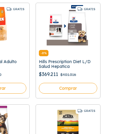
GRATIS
GRATIS
-
8
%
l Adulto
Hills Prescription Diet L/D
Salud Hepatica
$369.211
0
$401.316
rar
Comprar
GRATIS