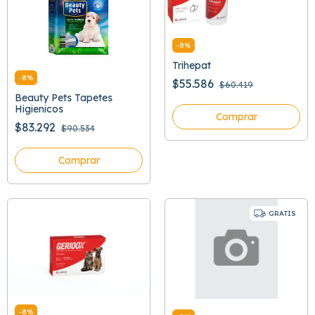
-
8
%
Trihepat
-
8
%
$55.586
$60.419
Beauty Pets Tapetes
Higienicos
Comprar
$83.292
$90.534
Comprar
GRATIS
-
8
%