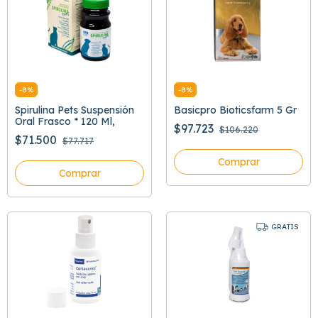
-
8
%
-
8
%
Spirulina Pets Suspensión
Basicpro Bioticsfarm 5 Gr
Oral Frasco * 120 Ml,
$97.723
$106.220
$71.500
$77.717
Comprar
Comprar
GRATIS