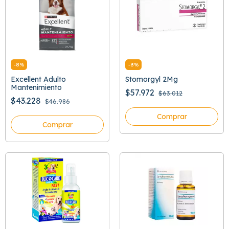
-
8
%
-
8
%
Excellent Adulto
Stomorgyl 2Mg
Mantenimiento
$57.972
$63.012
$43.228
$46.986
Comprar
Comprar