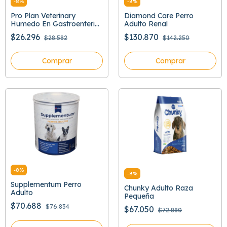
-
8
%
-
8
%
Pro Plan Veterinary
Diamond Care Perro
Humedo En Gastroenteric
Adulto Renal
379 Gr
$26.296
$130.870
$28.582
$142.250
Comprar
Comprar
-
8
%
-
8
%
Supplementum Perro
Chunky Adulto Raza
Adulto
Pequeña
$70.688
$76.834
$67.050
$72.880