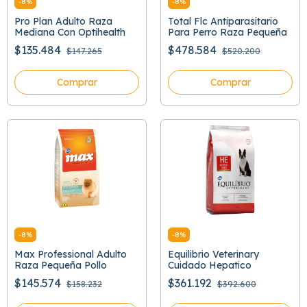
-
8
%
-
8
%
Pro Plan Adulto Raza
Total Flc Antiparasitario
Mediana Con Optihealth
Para Perro Raza Pequeña
$135.484
$478.584
$147.265
$520.200
Comprar
Comprar
-
8
%
-
8
%
Max Professional Adulto
Equilibrio Veterinary
Raza Pequeña Pollo
Cuidado Hepatico
$145.574
$361.192
$158.232
$392.600