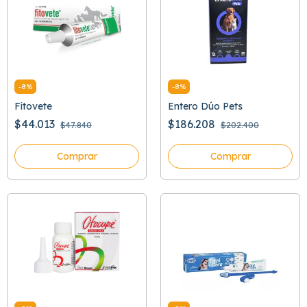
-
8
%
-
8
%
Fitovete
Entero Dúo Pets
$44.013
$186.208
$47.840
$202.400
Comprar
Comprar