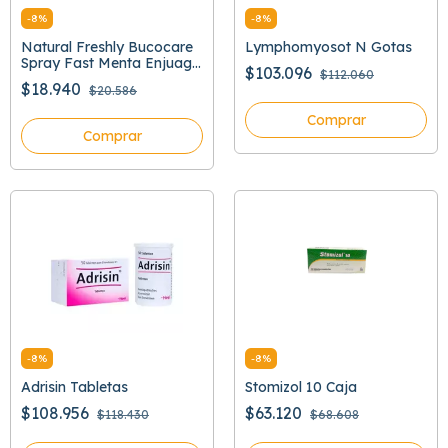
-
8
%
-
8
%
Natural Freshly Bucocare
Lymphomyosot N Gotas
Spray Fast Menta Enjuage
$103.096
$112.060
Bucal
$18.940
$20.586
Comprar
Comprar
-
8
%
-
8
%
Adrisin Tabletas
Stomizol 10 Caja
$108.956
$63.120
$118.430
$68.608