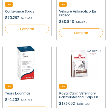
-
8
%
-
8
%
Cortavance Spray
Vetisure Antiseptico En
Frasco
$70.237
$76.344
$80.840
$87.869
Comprar
Comprar
GRATIS
-
8
%
-
8
%
Tears Lagrimas
Royal Canin Veterinary
Gastrointestinal Bajo En
$41.202
$44.784
Grasa
$173.052
$188.100