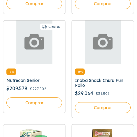
Comprar
Comprar
GRATIS
-
8
%
-
8
%
Nutrecan Senior
Inaba Snack Churu Fun
Pollo
$209.578
$227.802
$29.064
$31.591
Comprar
Comprar