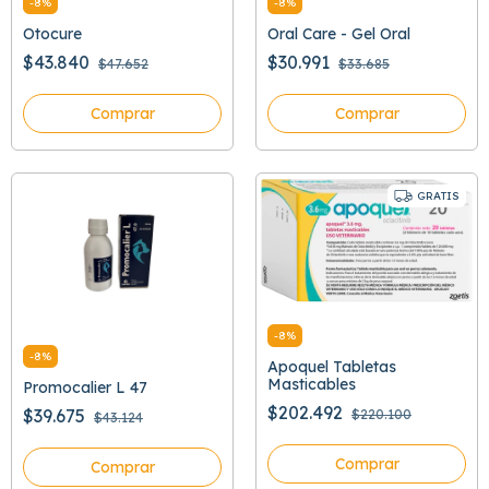
-
8
%
-
8
%
Otocure
Oral Care - Gel Oral
$43.840
$30.991
$47.652
$33.685
Comprar
Comprar
GRATIS
-
8
%
-
8
%
Apoquel Tabletas
Masticables
Promocalier L 47
$202.492
$39.675
$220.100
$43.124
Comprar
Comprar