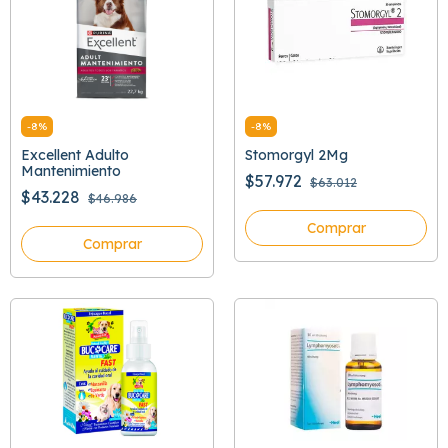
-
8
%
-
8
%
Excellent Adulto
Stomorgyl 2Mg
Mantenimiento
$57.972
$63.012
$43.228
$46.986
Comprar
Comprar