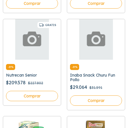
Comprar
Comprar
GRATIS
-
8
%
-
8
%
Nutrecan Senior
Inaba Snack Churu Fun
Pollo
$209.578
$227.802
$29.064
$31.591
Comprar
Comprar