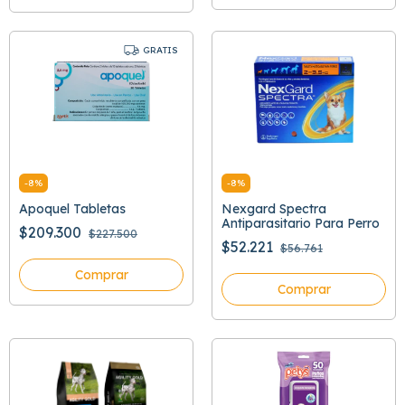
GRATIS
-
8
%
-
8
%
Apoquel Tabletas
Nexgard Spectra
Antiparasitario Para Perro
$209.300
$227.500
$52.221
$56.761
Comprar
Comprar