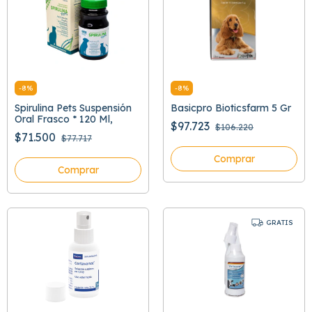
-
8
%
-
8
%
Spirulina Pets Suspensión
Basicpro Bioticsfarm 5 Gr
Oral Frasco * 120 Ml,
$97.723
$106.220
$71.500
$77.717
Comprar
Comprar
GRATIS