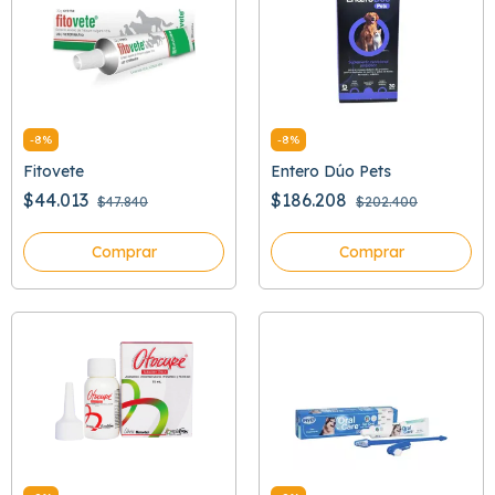
-
8
%
-
8
%
Fitovete
Entero Dúo Pets
$44.013
$186.208
$47.840
$202.400
Comprar
Comprar