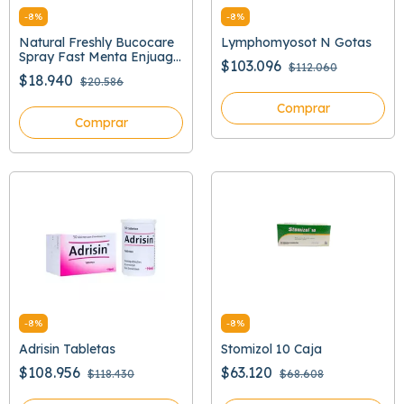
-
8
%
-
8
%
Natural Freshly Bucocare
Lymphomyosot N Gotas
Spray Fast Menta Enjuage
$103.096
$112.060
Bucal
$18.940
$20.586
Comprar
Comprar
-
8
%
-
8
%
Adrisin Tabletas
Stomizol 10 Caja
$108.956
$63.120
$118.430
$68.608