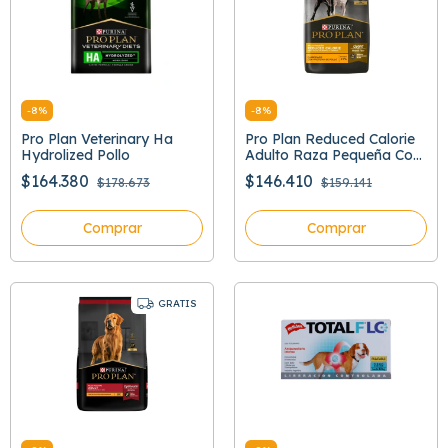
-
8
%
-
8
%
Pro Plan Veterinary Ha
Pro Plan Reduced Calorie
Hydrolized Pollo
Adulto Raza Pequeña Con
Optifit
$164.380
$146.410
$178.673
$159.141
Comprar
Comprar
GRATIS