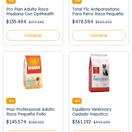
-
8
%
-
8
%
Pro Plan Adulto Raza
Total Flc Antiparasitario
Mediana Con Optihealth
Para Perro Raza Pequeña
$135.484
$478.584
$147.265
$520.200
Comprar
Comprar
-
8
%
-
8
%
Max Professional Adulto
Equilibrio Veterinary
Raza Pequeña Pollo
Cuidado Hepatico
$145.574
$361.192
$158.232
$392.600