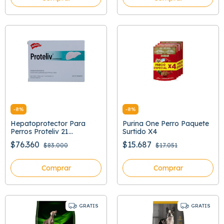
-
8
%
-
8
%
Hepatoprotector Para
Purina One Perro Paquete
Perros Proteliv 21
Surtido X4
Comprimidos
$76.360
$15.687
$83.000
$17.051
Comprar
Comprar
GRATIS
GRATIS