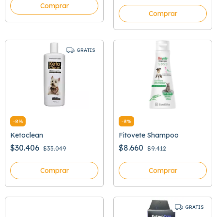
Comprar
Comprar
GRATIS
-
8
%
-
8
%
Ketoclean
Fitovete Shampoo
$30.406
$8.660
$33.049
$9.412
Comprar
Comprar
GRATIS