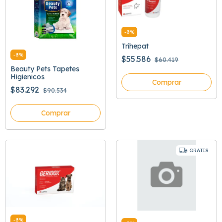
-
8
%
Trihepat
-
8
%
$55.586
$60.419
Beauty Pets Tapetes
Higienicos
Comprar
$83.292
$90.534
Comprar
GRATIS
-
8
%