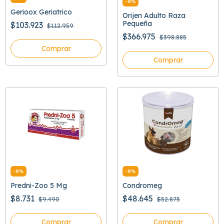
-
8
%
Gerioox Geriatrico
Orijen Adulto Raza
Pequeña
$103.923
$112.959
$366.975
$398.885
Comprar
Comprar
-
8
%
-
8
%
Predni-Zoo 5 Mg
Condromeg
$8.731
$48.645
$9.490
$52.875
Comprar
Comprar