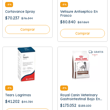
-
8
%
-
8
%
Cortavance Spray
Vetisure Antiseptico En
Frasco
$70.237
$76.344
$80.840
$87.869
Comprar
Comprar
GRATIS
-
8
%
-
8
%
Tears Lagrimas
Royal Canin Veterinary
Gastrointestinal Bajo En
$41.202
$44.784
Grasa
$173.052
$188.100