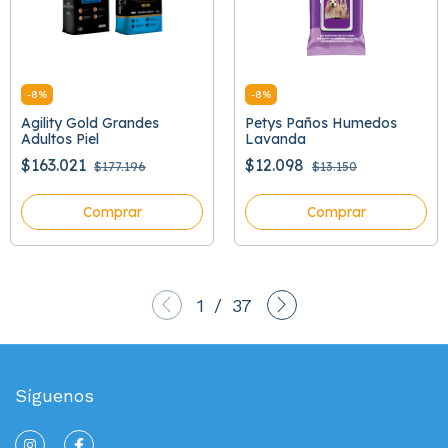
-
8
%
-
8
%
Agility Gold Grandes
Petys Paños Humedos
Adultos Piel
Lavanda
$163.021
$12.098
$177.196
$13.150
Comprar
Comprar
1
/
37
Síguenos