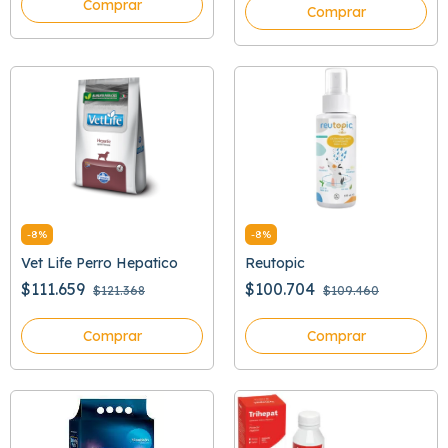
Comprar
Comprar
-
8
%
-
8
%
Vet Life Perro Hepatico
Reutopic
$111.659
$100.704
$121.368
$109.460
Comprar
Comprar