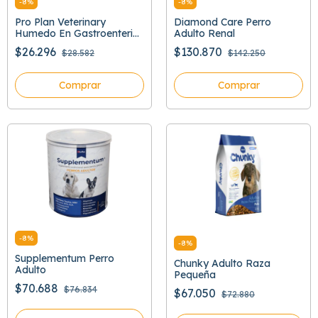
-
8
%
-
8
%
Pro Plan Veterinary
Diamond Care Perro
Humedo En Gastroenteric
Adulto Renal
379 Gr
$26.296
$130.870
$28.582
$142.250
Comprar
Comprar
-
8
%
-
8
%
Supplementum Perro
Chunky Adulto Raza
Adulto
Pequeña
$70.688
$76.834
$67.050
$72.880