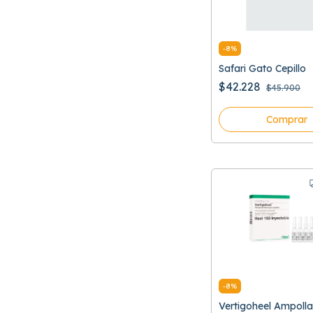
-
8
%
Safari Gato Cepillo
$42.228
$45.900
Comprar
-
8
%
Vertigoheel Ampolla