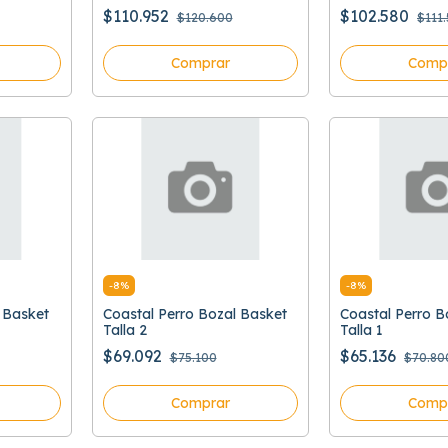
$110.952
$102.580
$120.600
$111
Comprar
Comp
-
8
%
-
8
%
 Basket
Coastal Perro Bozal Basket
Coastal Perro B
Talla 2
Talla 1
$69.092
$65.136
$75.100
$70.80
Comprar
Comp