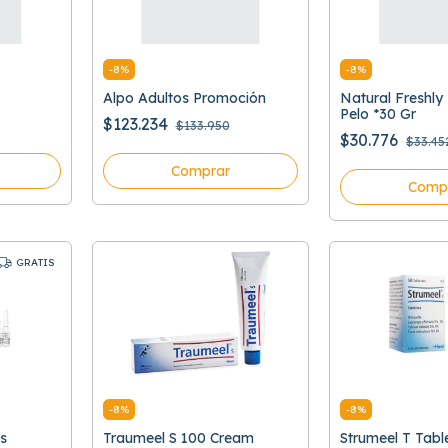
-
8
%
-
8
%
Alpo Adultos Promoción
Natural Freshly
Pelo *30 Gr
$123.234
$133.950
$30.776
$33.45
Comprar
Comp
GRATIS
-
8
%
-
8
%
s
Traumeel S 100 Cream
Strumeel T Tabl