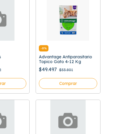
-
8
%
s
Advantage Antiparasitario
Topico Gato 4-12 Kg
$49.497
2
$53.801
rar
Comprar