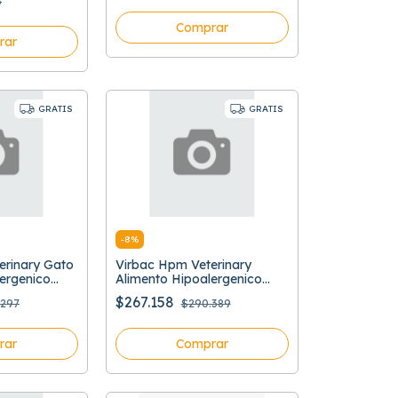
6
Comprar
rar
GRATIS
GRATIS
-
8
%
erinary Gato
Virbac Hpm Veterinary
ergenico
Alimento Hipoalergenico
Hidrolizado
$267.158
.297
$290.389
rar
Comprar