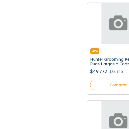
-
8
%
Hunter Grooming Pei
Puas Largas Y Cort
$49.772
$54.100
Comprar