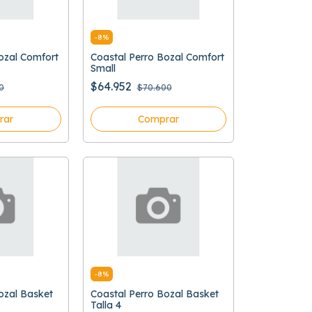
-
8
%
ozal Comfort
Coastal Perro Bozal Comfort
Small
$64.952
0
$70.600
rar
Comprar
-
8
%
ozal Basket
Coastal Perro Bozal Basket
Talla 4