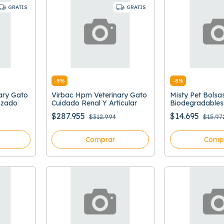
GRATIS
GRATIS
-
8
%
-
8
%
ary Gato
Virbac Hpm Veterinary Gato
Misty Pet Bolsa
nzado
Cuidado Renal Y Articular
Biodegradables
$287.955
$14.695
$312.994
$15.97
Comprar
Comp