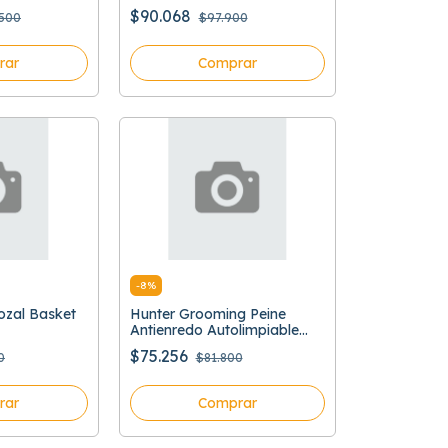
$90.068
.500
$97.900
rar
Comprar
-
8
%
ozal Basket
Hunter Grooming Peine
Antienredo Autolimpiable
15Cm
$75.256
0
$81.800
rar
Comprar