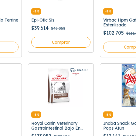
-
8
%
-
8
%
 Terrine
Epi-Otic Sis
Virbac Hpm Gat
Esterilizado
$39.614
$43.058
$102.705
$111.
Comprar
Comp
GRATIS
-
8
%
-
8
%
Royal Canin Veterinary
Inaba Snack Ga
Gastrointestinal Bajo En
Pops Atun
Grasa