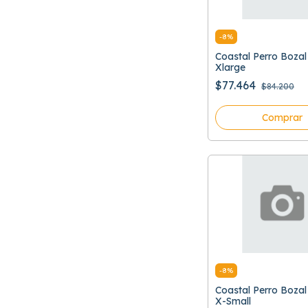
-
8
%
Coastal Perro Boza
Xlarge
$77.464
$84.200
Comprar
-
8
%
Coastal Perro Boza
X-Small