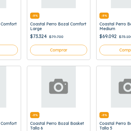
-
8
%
-
8
%
l Comfort
Coastal Perro Bozal Comfort
Coastal Perro B
Large
Medium
$73.324
$69.092
$79.700
$75.10
Comprar
Comp
-
8
%
-
8
%
l Comfort
Coastal Perro Bozal Basket
Coastal Perro B
Talla 6
Talla 5