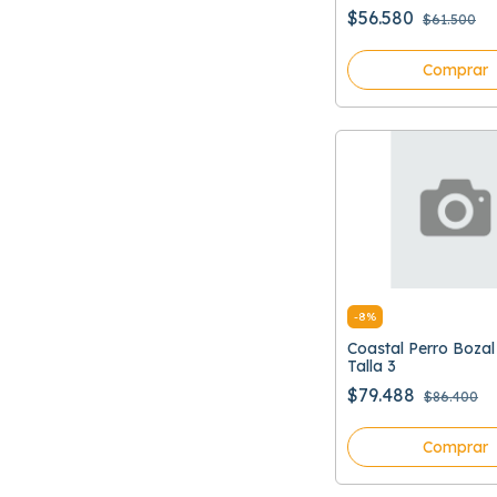
$56.580
$61.500
Comprar
-
8
%
Coastal Perro Bozal
Talla 3
$79.488
$86.400
Comprar