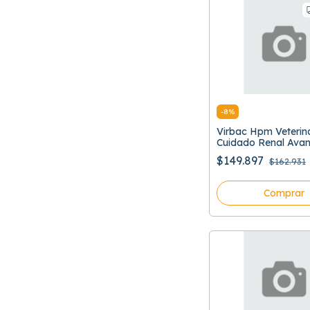
-
8
%
Virbac Hpm Veterin
Cuidado Renal Ava
$149.897
$162.931
Comprar