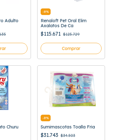
-
8
%
o Adulto
Renaloft Pet Oral Elim
Axalatos De Ca
$115.671
635
$125.729
rar
Comprar
-
8
%
to Churu
Sumimascotas Toalla Fria
$31.743
$34.503