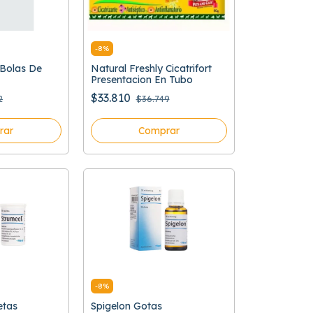
-
8
%
 Bolas De
Natural Freshly Cicatrifort
Presentacion En Tubo
$33.810
2
$36.749
rar
Comprar
-
8
%
etas
Spigelon Gotas