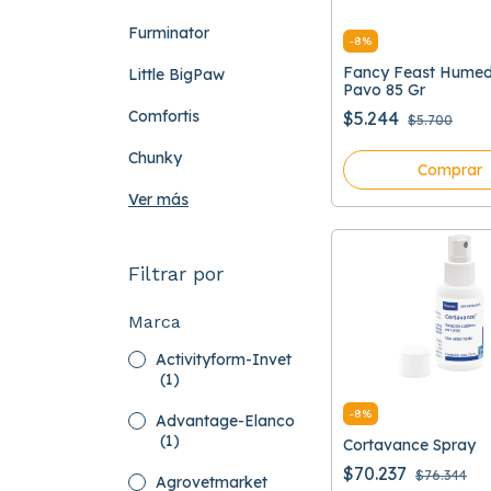
Furminator
-
8
%
Fancy Feast Humedo
Little BigPaw
Pavo 85 Gr
Comfortis
$5.244
$5.700
Chunky
Comprar
Ver más
Filtrar por
Marca
Activityform-Invet
(1)
-
8
%
Advantage-Elanco
(1)
Cortavance Spray
$70.237
$76.344
Agrovetmarket