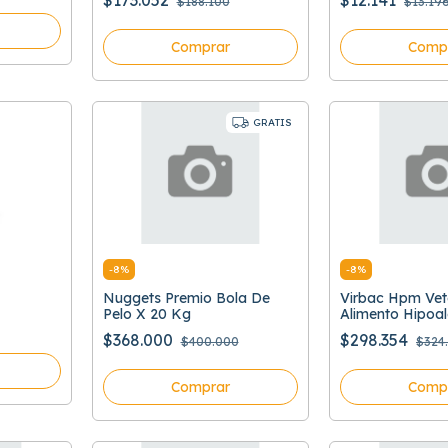
$173.052
$12.141
$188.100
$13.19
Comprar
Comp
GRATIS
-
8
%
-
8
%
Nuggets Premio Bola De
Virbac Hpm Vet
Pelo X 20 Kg
Alimento Hipoal
Hidrolizado
$368.000
$298.354
$400.000
$324
Comprar
Comp