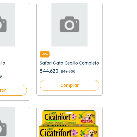
-
8
%
llo
Safari Gato Cepillo Completo
$44.620
$48.500
0
Comprar
rar