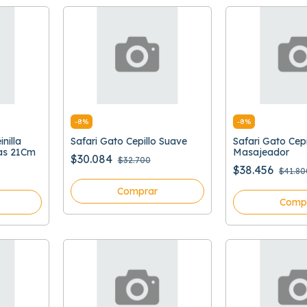
-
8
%
-
8
%
nilla
Safari Gato Cepillo Suave
Safari Gato Cepi
as 21Cm
Masajeador
$30.084
$32.700
$38.456
$41.80
Comprar
Comp