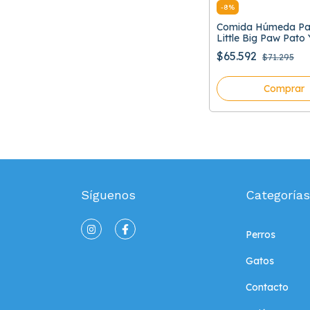
-
8
%
Comida Húmeda Par
Little Big Paw Pato 
Verduras 150 Gr Caj
$65.592
$71.295
Unidades
Comprar
Síguenos
Categorías
Perros
Gatos
Contacto