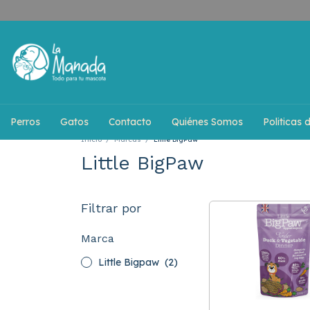
Perros
Gatos
Contacto
Quiénes Somos
Politicas 
Inicio
/
Marcas
/
Little BigPaw
Little BigPaw
Filtrar por
Marca
Little Bigpaw
(2)