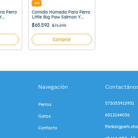
-
8
%
a Perro
Comida Húmeda Para Perro
Y
Little Big Paw Salmon Y
a Por 7
Verduras 150 Gr Caja Por 7
$65.592
$71.295
Unidades
Comprar
Navegación
Contactáno
573053915951
Perros
6012144036
Gatos
thinkingpets.s
Contacto