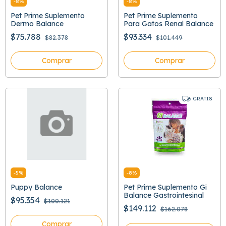
-
8
%
-
8
%
Pet Prime Suplemento
Pet Prime Suplemento
Dermo Balance
Para Gatos Renal Balance
$75.788
$93.334
$82.378
$101.449
Comprar
Comprar
GRATIS
-
5
%
-
8
%
Puppy Balance
Pet Prime Suplemento Gi
Balance Gastrointesinal
$95.354
$100.121
$149.112
$162.078
Comprar