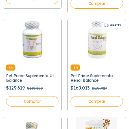
Comprar
GRATIS
-
8
%
-
8
%
Pet Prime Suplemento Ut
Pet Prime Suplemento
Balance
Renal Balance
$129.619
$160.013
$140.890
$173.927
Comprar
Comprar