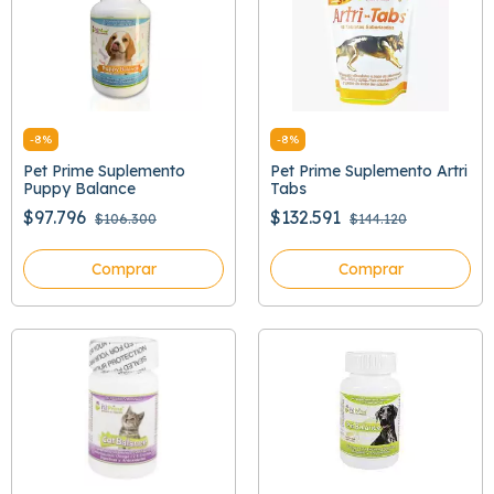
-
8
%
-
8
%
Pet Prime Suplemento
Pet Prime Suplemento Artri
Puppy Balance
Tabs
$97.796
$132.591
$106.300
$144.120
Comprar
Comprar