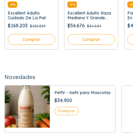
-
8
%
-
8
%
-
8
Excellent Adulto
Excellent Adulto Raza
Fa
Cuidado De La Piel
Mediana Y Grande
En 
Pollo Y Arroz
Sa
$168.203
$56.676
$4
$182.829
$61.604
Comprar
Comprar
Novedades
Petfir - Kefir para Mascotas
$34.900