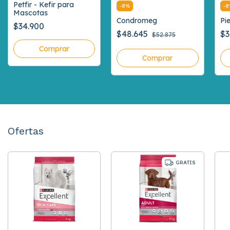
Petfir - Kefir para
-
8
%
-
8
Mascotas
Condromeg
Pie
$34.900
$48.645
$3
$52.875
Comprar
Ofertas
GRATIS