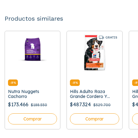
Productos similares
GRATIS
-
8
%
-
8
%
-
8
Nutra Nuggets
Hills Adulto Raza
Hi
Cachorro
Grande Cordero Y
Gr
Arroz
$173.466
$487.324
$4
$188.550
$529.700
Comprar
Comprar