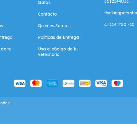
6012144036
Gatos
thinkingpets.s
Contacto
cll 114 #50 -30
os
Quiénes Somos
Entrega
Politicas de Entrega
 de tu
Usa el código de tu
veterinario
vados.