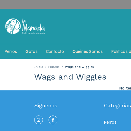
Perros
Gatos
Contacto
Quiénes Somos
Politicas 
Inicio
/
Marcas
/
Wags and Wiggles
Wags and Wiggles
No ten
Síguenos
Categorías
Perros