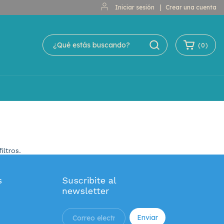
Iniciar sesión
|
Crear una cuenta
(
0
)
iltros.
s
Suscribite al
newsletter