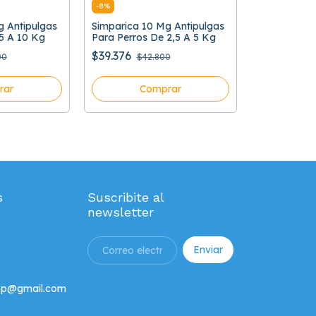
-
8
%
g Antipulgas
Simparica 10 Mg Antipulgas
5 A 10 Kg
Para Perros De 2,5 A 5 Kg
$39.376
00
$42.800
rar
Comprar
s
Suscribite al
newsletter
hop@gmail.com