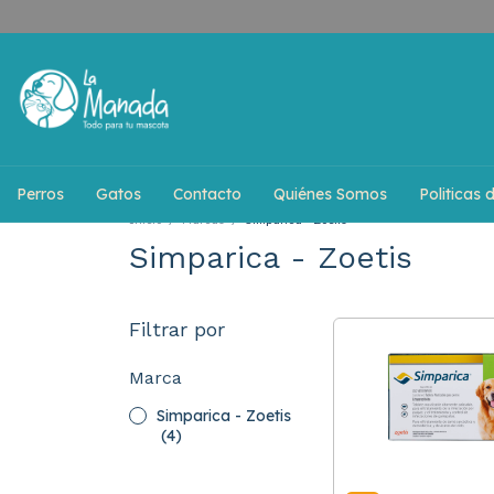
Perros
Gatos
Contacto
Quiénes Somos
Politicas 
Inicio
/
Marcas
/
Simparica - Zoetis
Simparica - Zoetis
Filtrar por
Marca
Simparica - Zoetis
(4)