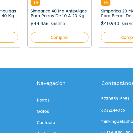
-
8
%
-
8
%
tipulgas
Simparica 40 Mg Antipulgas
Simparica 20 M
A 40 Kg
Para Perros De 10 A 20 Kg
Para Perros De 
$44.436
$40.940
$48.300
$44.5
Comprar
Comp
Navegación
Contactáno
573053915951
Perros
6012144036
Gatos
thinkingpets.s
Contacto
cll 114 #50 -30