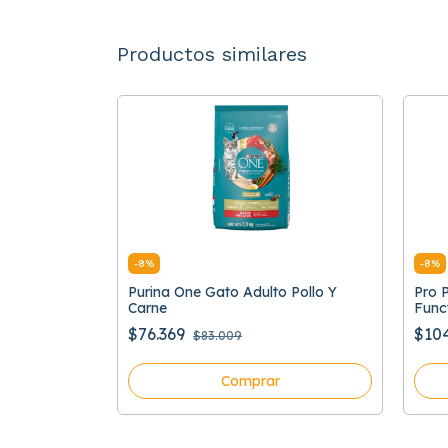
Productos similares
GRATIS
-
8
%
-
8
%
ll Control
Purina One Gato Adulto Pollo Y
Pro 
Carne
Func
$76.369
$10
$83.009
Comprar