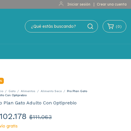
Iniciar sesión
|
Crear una cuenta
(
0
)
%
cio
/
Gato
/
Alimentos
/
Alimento Seco
/
Pro Plan Gato
lto Con Optiprebio
o Plan Gato Adulto Con Optiprebio
102.178
$111.063
vío gratis