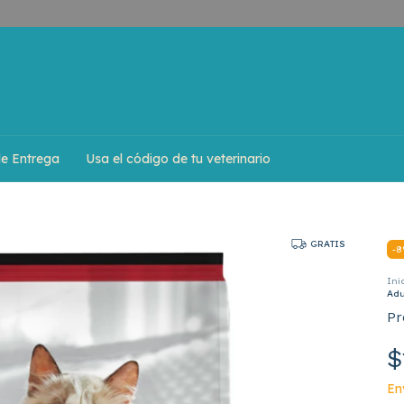
de Entrega
Usa el código de tu veterinario
GRATIS
-
8
Ini
Adu
Pr
$
En