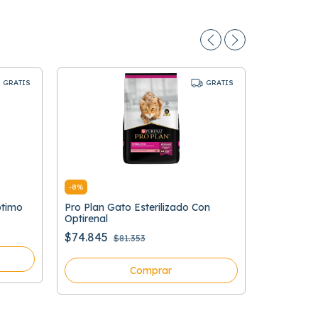
GRATIS
GRATIS
-
8
%
ptimo
Pro Plan Gato Esterilizado Con
-
8
%
Optirenal
Pro Plan V
$74.845
$81.353
Hydrolize
$233.821
Comprar