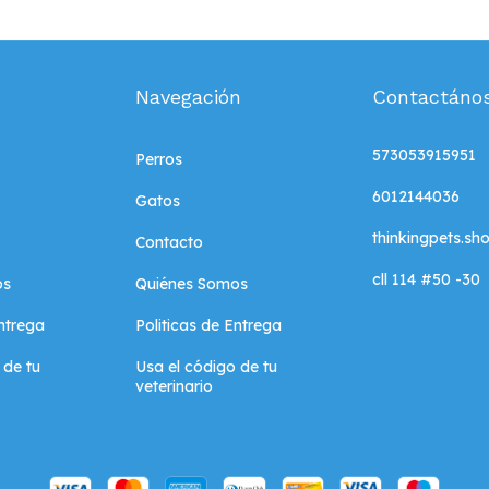
Navegación
Contactáno
573053915951
Perros
6012144036
Gatos
thinkingpets.s
Contacto
cll 114 #50 -30
os
Quiénes Somos
Entrega
Politicas de Entrega
 de tu
Usa el código de tu
veterinario