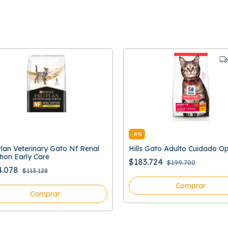
-
8
%
Plan Veterinary Gato Nf Renal
Hills Gato Adulto Cuidado O
tion Early Care
$183.724
$199.700
4.078
$113.128
Comprar
Comprar